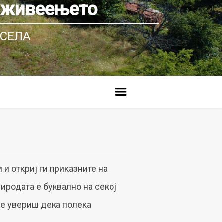
живеењето
СЕЛА
 и откриј ги приказните на
иродата е буквално на секој
се увериш дека полека