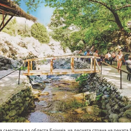
сместена во областа Бојмија, на десната страна на реката 