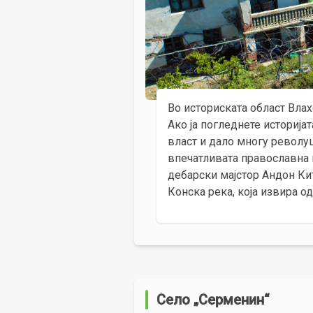
Во историската област Вла
Ако ја погледнете историја
власт и дало многу револуц
впечатливата православна ц
дебарски мајстор Андон Ки
Конска река, која извира о
Село „Серменин“