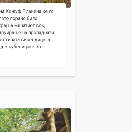
 на Кожуф Планина ќе го
лото порано било
рај на минатиот век,
струирање на пропаднати
тотината викендици, а
 од вљубениците во