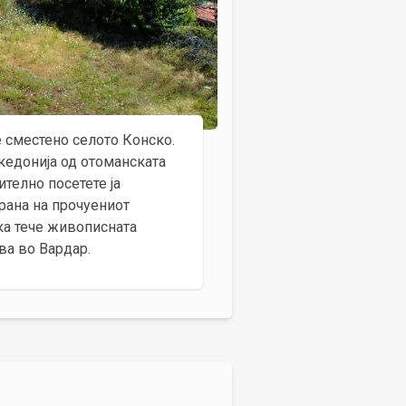
 сместено селото Конско.
акедонија од отоманската
телно посетете ја
рана на прочуениот
ка тече живописната
ва во Вардар.