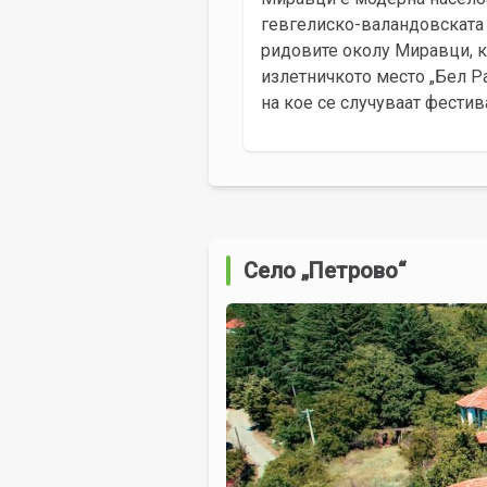
гевгелиско-валандовската 
ридовите околу Миравци, к
излетничкото место „Бел Ра
на кое се случуваат фестив
Село „Петрово“