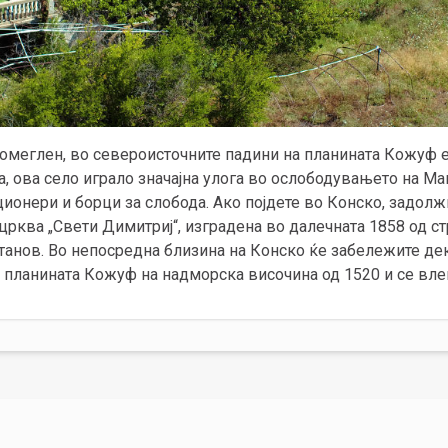
хомеглен, во североисточните падини на планината Кожуф е
та, ова село играло значајна улога во ослободувањето на М
ионери и борци за слобода. Ако појдете во Конско, задолжи
рква „Свети Димитриј“, изградена во далечната 1858 од ст
танов. Во непосредна близина на Конско ќе забележите де
д планината Кожуф на надморска височина од 1520 и се вле