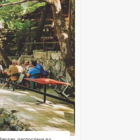
Вардар, распослана во