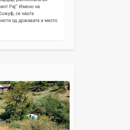
иот Рај“. Имено на
Кожуф, се наоѓа
уристи од државата и место