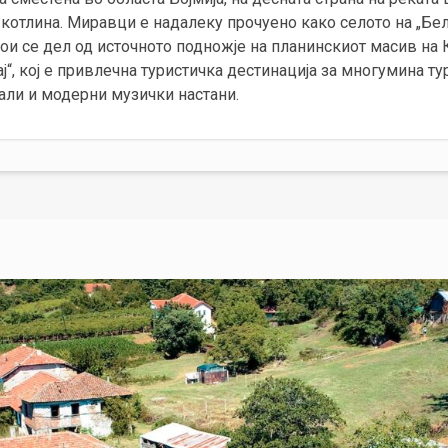
котлина. Миравци е надалеку прочуено како селото на „Бел
ои се дел од источното подножје на планинскиот масив на 
ј“, кој е привлечна туристичка дестинација за многумина т
али и модерни музички настани.