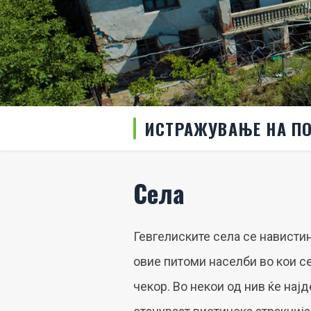
ИСТРАЖУВАЊЕ НА П
Села
Гевгелиските села се навистина
овие питоми населби во кои се
чекор. Во некои од нив ќе нај