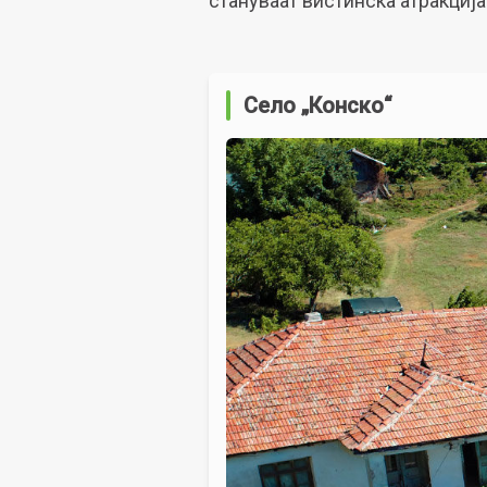
стануваат вистинска атракција
Село „Конско“