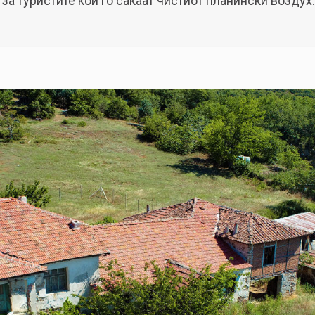
 за туристите кои го сакаат чистиот планински воздух.