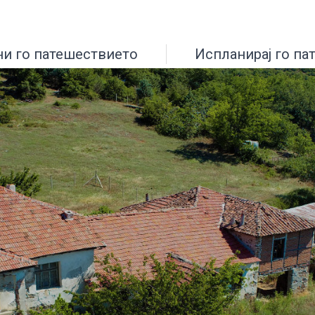
ни го патешествието
Испланирај го па