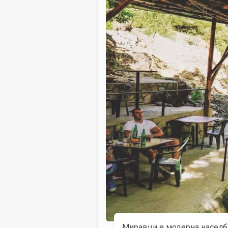
Миравци е модерна населба 