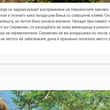
која се надвиснуваат висорамнини на планинските масиви
 кое е познато како воздушна бања со совршена клима. Се
илишта, но потоа било речиси иселено. Некаде при самиот к
от во Серменин, со изградбата на нови викендици и рекон
мци на серменинчани. Серменин ќе ве воодушеви со околу с
 на летото ќе забележите дека е прилично посетено место
.