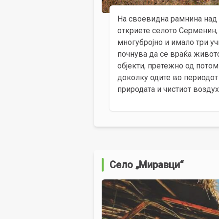
На своевидна рамнина над 
откриете селото Серменин,
многубројно и имало три уч
почнува да се враќа живот
објекти, претежно од пото
доколку одите во периодот
природата и чистиот воздух
Село „Миравци“