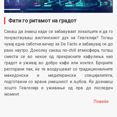
Фати го ритамот на градот
Сакаш да знаеш каде се забавуваат локалците и да го
почувствуваш вистинскиот дух на Гевгелија? Тогаш
чувај една саботна вечер за De Facto и забавувај се до
рано наутро. Доколку сакаш по-chill атмосфера, тогаш
смести се во некое од прекрасните кафулиња низ
градот и уживај во добро кафе или коктел. Бројните
ресторани пак, ќе те воодушеват со традиционалните
македонски и медитерански специјалитети,
подготвени со врвна умешност и љубов. Ќе дознаеш
зошто Гевгелија е уживање од прв до последен
момент.
Повеќе