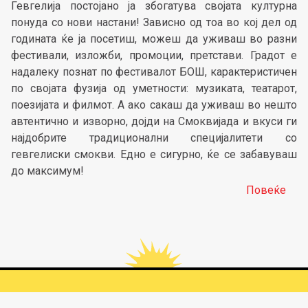
Гевгелија постојано ја збогатува својата културна
понуда со нови настани! Зависно од тоа во кој дел од
годината ќе ја посетиш, можеш да уживаш во разни
фестивали, изложби, промоции, претстави. Градот е
надалеку познат по фестивалот БОШ, карактеристичен
по својата фузија од уметности: музиката, театарот,
поезијата и филмот. А ако сакаш да уживаш во нешто
автентично и изворно, дојди на Смоквијада и вкуси ги
најдобрите традиционални специјалитети со
гевгелиски смокви. Едно е сигурно, ќе се забавуваш
до максимум!
Повеќе