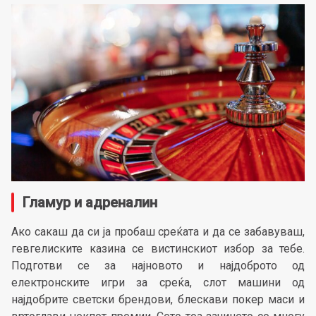
Гламур и адреналин
Ако сакаш да си ја пробаш среќата и да се забавуваш,
гевгелиските казина се вистинскиот избор за тебе.
Подготви се за најновото и најдоброто од
електронските игри за среќа, слот машини од
најдобрите светски брендови, блескави покер маси и