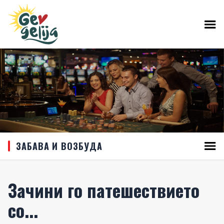
ЗАБАВА И ВОЗБУДА
Зачини го патешествието
со...