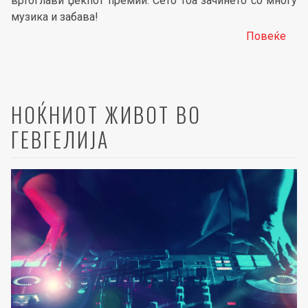
вртоглави џекпот премии. Сето тоа зачинето со многу
музика и забава!
Повеќе
НОЌНИОТ ЖИВОТ ВО
ГЕВГЕЛИЈА