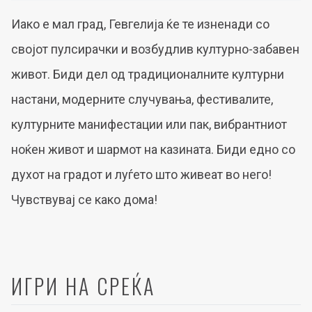
Иако е мал град, Гевгелија ќе те изненади со
својот пулсирачки и возбудлив културно-забавен
живот. Биди дел од традиционалните културни
настани, модерните случувања, фестивалите,
културните манифестации или пак, вибрантниот
ноќен живот и шармот на казината. Биди едно со
духот на градот и луѓето што живеат во него!
Чувствувај се како дома!
ИГРИ НА СРЕЌА