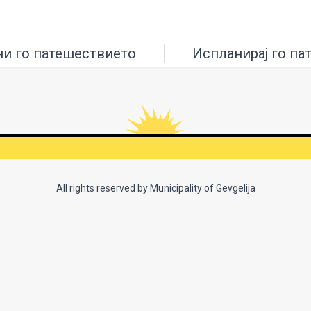
ни го патешествието
Испланирај го па
All rights reserved by Municipality of Gevgelija