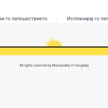
ни го патешествието
Испланирај го па
All rights reserved by Municipality of Gevgelija