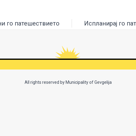
ни го патешествието
Испланирај го па
All rights reserved by Municipality of Gevgelija