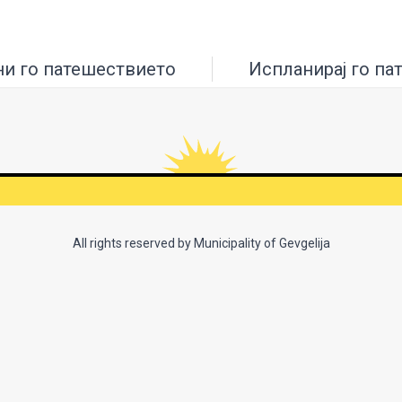
ни го патешествието
Испланирај го па
All rights reserved by Municipality of Gevgelija