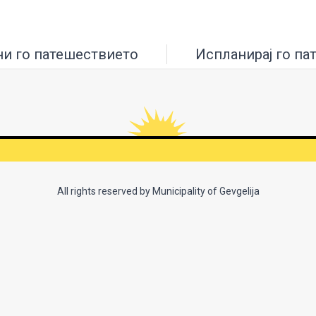
ни го патешествието
Испланирај го па
All rights reserved by Municipality of Gevgelija