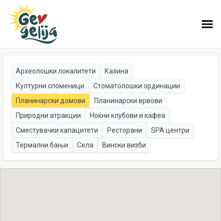
Археолошки локалитети
Казина
Културни споменици
Стоматолошки ординации
Планинарски домови
Планинарски врвови
Природни атракции
Ноќни клубови и кафеа
Сместувачки капацитети
Ресторани
SPA центри
Термални бањи
Села
Вински визби