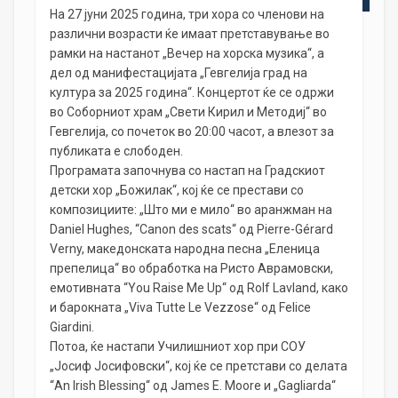
На 27 јуни 2025 година, три хора со членови на
различни возрасти ќе имаат претставување во
рамки на настанот „Вечер на хорска музика“, а
дел од манифестацијата „Гевгелија град на
култура за 2025 година“. Концертот ќе се одржи
во Соборниот храм „Свети Кирил и Методиј“ во
Гевгелија, со почеток во 20:00 часот, а влезот за
публиката е слободен.
Програмата започнува со настап на Градскиот
детски хор „Божилак“, кој ќе се престави со
композициите: „Што ми е мило“ во аранжман на
Daniel Hughes, “Canon des scats“ од Pierre-Gérard
Verny, македонската народна песна „Еленица
препелица“ во обработка на Ристо Аврамовски,
емотивната “You Raise Me Up“ од Rolf Lavland, како
и барокната „Viva Tutte Le Vezzose“ од Felice
Giardini.
Потоа, ќе настапи Училишниот хор при СОУ
„Јосиф Јосифовски“, кој ќе се претстави со делата
“An Irish Blessing“ од James E. Moore и „Gagliarda“