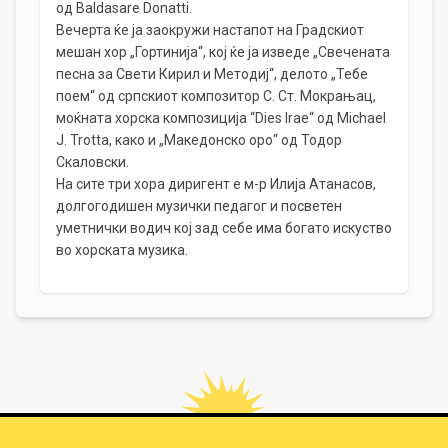
од Baldasare Donatti.
Вечерта ќе ја заокружи настапот на Градскиот
мешан хор „Гортинија“, кој ќе ја изведе „Свечената
песна за Свети Кирил и Методиј“, делото „Тебе
поем“ од српскиот композитор С. Ст. Мокрањац,
моќната хорска композиција “Dies Irae“ од Michael
J. Trotta, како и „Македонско оро“ од Тодор
Скаловски.
На сите три хора диригент е м-р Илија Атанасов,
долгогодишен музички педагог и посветен
уметнички водич кој зад себе има богато искуство
во хорската музика.