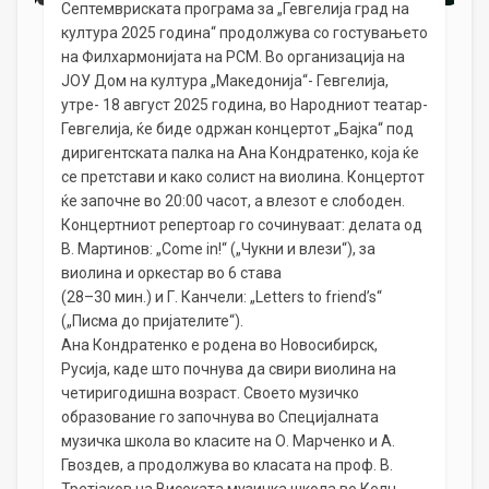
Септемвриската програма за „Гевгелија град на
култура 2025 година“ продолжува со гостувањето
на Филхармонијата на РСМ. Во организација на
ЈОУ Дом на култура „Македонија“- Гевгелија,
утре- 18 август 2025 година, во Народниот театар-
Гевгелија, ќе биде одржан концертот „Бајка“ под
диригентската палка на Ана Кондратенко, која ќе
се претстави и како солист на виолина. Концертот
ќе започне во 20:00 часот, а влезот е слободен.
Концертниот репертоар го сочинуваат: делата од
В. Мартинов: „Come in!“ („Чукни и влези“), за
виолинa и оркестар во 6 става
(28–30 мин.) и Г. Канчели: „Letters to friend’s“
(„Писма до пријателите“).
Ана Кондратенко е родена во Новосибирск,
Русија, каде што почнува да свири виолина на
четиригодишна возраст. Своето музичко
образование го започнува во Специјалната
музичка школа во класите на О. Марченко и А.
Гвоздев, а продолжува во класата на проф. В.