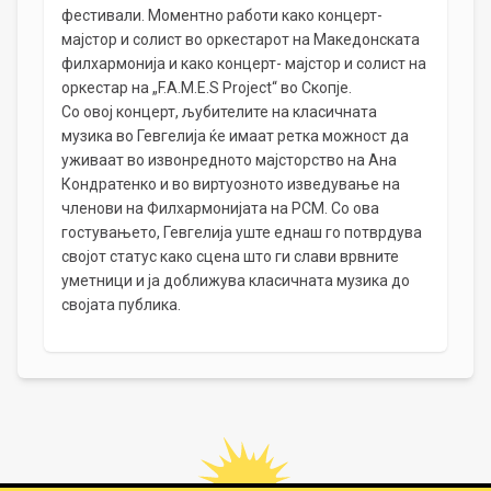
фестивали. Моментно работи како концерт-
мајстор и солист во оркестарот на Македонската
филхармонија и како концерт- мајстор и солист на
оркестар на „F.A.M.E.S Project“ во Скопје.
Со овој концерт, љубителите на класичната
музика во Гевгелија ќе имаат ретка можност да
уживаат во извонредното мајсторство на Ана
Кондратенко и во виртуозното изведување на
членови на Филхармонијата на РСМ. Со ова
гостувањето, Гевгелија уште еднаш го потврдува
својот статус како сцена што ги слави врвните
уметници и ја доближува класичната музика до
својата публика.