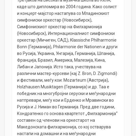
Третјаков на Високата музичка школа во Келн,
каде што дипломира во 2004 година. Како солист
и концерт-мајстор настапува со Младинскиот
симфониски оркестар (Новосибирск),
Симфонискиот оркестар на Филхармонија
(Новосибирск), Интернационалниот симфониски
оркестар (Мичиген, САД), Klassische Philharmonie
Bonn (Германија), Philarmonie der Nationen и други
во Русија, Украина, Унгарија, Германија, Шпанија,
Франција, Бразил, Америка, Малезија, Кина,
Либан и Јапонија. Исто така, учествува на
различни мастер-курсеви (кај Z. Bron, D. Zigmondi)
и фестивали, меѓу кои: Mozarteum (Австрија),
Holzhausen Musiktagen (Германија) и др. Таа е
победник на многубројни серуски и меѓународни
натпревари, меѓу кои и Ерденко и Мравински во
Русија и Ј. Ниман во Германија. Пред две години,
Кондратенко го основа квартетот „Филхармонија“
составен од членови на оркестарот на
Македонската филхармонија, со кој остварува
настапи на домашни и на меѓународни