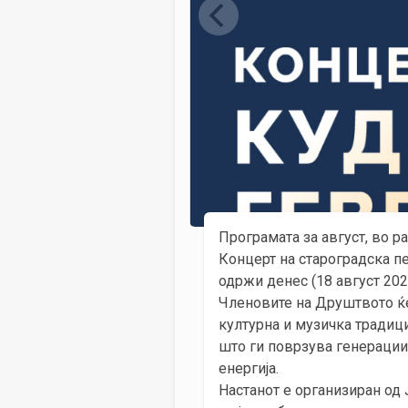
Програмата за август, во р
Концерт на староградска пе
одржи денес (18 август 2025
Членовите на Друштвото ќе 
културна и музичка традици
што ги поврзува генерации
енергија.
Настанот е организиран од 