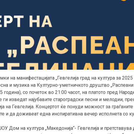
амки на манифестацијата „Гевгелија град на култура за 2025
сна и музика на Културно-уметничкото друштво „Распеани г
 година), со почеток во 21:00 часот, на платото пред Народе
ги изведат најубавите староградски песни и мелодии, прен
ја на Гевгелија. Концертот ќе понуди можност за граѓанит
те и да доживеат една инспиративна вечер исполнета со ку
ЈОУ Дом на култура „Македонија“- Гевгелија и претставува 