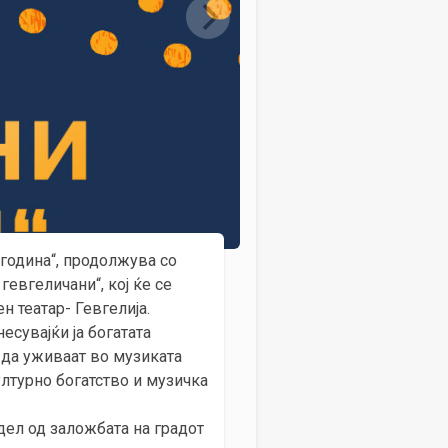
 година“, продолжува со
евгеличани“, кој ќе се
н театар- Гевгелија.
есувајќи ја богатата
е да уживаат во музиката
лтурно богатство и музичка
дел од заложбата на градот