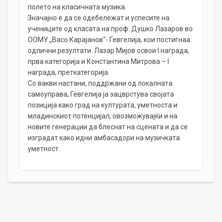
полето на класичната музика.
Значајно е да се одебележат и успесите на
учениците од класата на проф. Душко Лазаров во
ООМУ „Васо Карајанов“- Гевгелија, кои постигнаа
одлични резултати. Лазар Мијов освои I награда,
прва категорија и Константина Митрова – I
награда, преткатегорија.
Со вакви настани, поддржани од локалната
самоуправа, Гевгелија ја зацврстува својата
позиција како град на културата, уметноста и
младинскиот потенцијал, овозможувајќи и на
новите генерации да блеснат на сцената и да се
изградат како идни амбасадори на музичката
уметност.