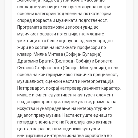
попладне учесниците се претставуваа во три
основни категории поделени на поткатегории
според возраста и музичката подготвеност.
Програмата овозможи целосен увид во
музичкиот развој и потенцијал на младите
уметници што беше оценуван од меѓународно
жири во состав на истакнати професори по
клавир: Милка Митева (Софија- Бугарија),
Драгомир Братиќ (Белград- Србија) и Виолета
Суховиќ Стефановска (Скопје- Македонија), а врз
основа на критериуми како техничка прецизност,
музикалност, сценски настап и интерпретација.
Натпреварот, покрај натпреварувачкиот карактер,
имаше и силен едукативен и културен елемент,
создавајќи простор за вмрежување, размена на
искуства и унапредување на интеркултурниот
дијалог преку музика. Настанот уште еднаш го
потврди значењето на Гевгелија како активен
центар за развој на младински културни
иницијативи и интернационална соработка во