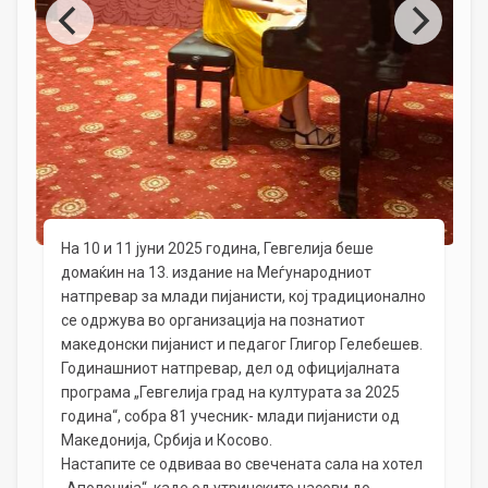
На 10 и 11 јуни 2025 година, Гевгелија беше
домаќин на 13. издание на Меѓународниот
натпревар за млади пијанисти, кој традиционално
се одржува во организација на познатиот
македонски пијанист и педагог Глигор Гелебешев.
Годинашниот натпревар, дел од официјалната
програма „Гевгелија град на културата за 2025
година“, собра 81 учесник- млади пијанисти од
Македонија, Србија и Косово.
Настапите се одвиваа во свечената сала на хотел
„Аполонија“, каде од утринските часови до