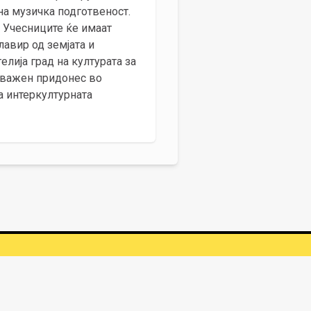
на музичка подготвеност.
. Учесниците ќе имаат
авир од земјата и
лија град на културата за
а важен придонес во
а интеркултурната