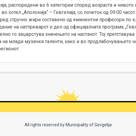
ја, распоредени во 6 категории според возраста и нивото 
во хотел „Аполонија“ – Гевгелија, со почеток од 09:00 часот
пред стручно жири составено од еминентни професори по кл
ание на натпреварот е дел од официјалната програма „Гевге
елно го зацврстува значењето на настанот. Тој претставув
 на млади музички таленти, како и во продлабочувањето н
регионот.
All rights reserved by Municipality of Gevgelija