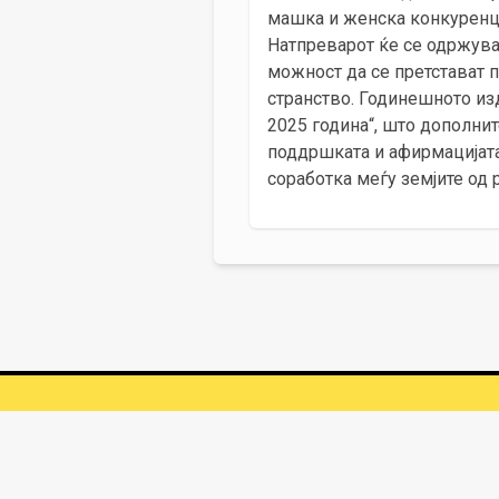
машка и женска конкуренци
Натпреварот ќе се одржува 
можност да се претстават 
странство. Годинeшното изд
2025 година“, што дополнит
поддршката и афирмацијата
соработка меѓу земјите од 