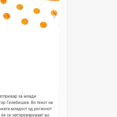
натпревар за млади
гор Гелебешев. Во текот на
чката младост од регионот.
и ќе се натпреваруваат во