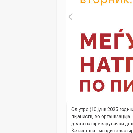
Од утре (10 јуни 2025 годи
пијанисти, во организација
двата натпреварувачки дена
Ќе настапат млади талентира