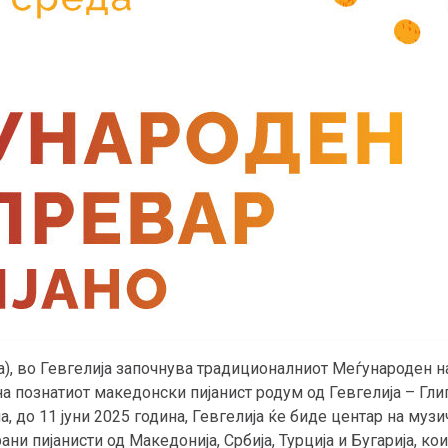
на), во Гевгелија започнува традиционалниот Меѓународен 
 на познатиот македонски пијанист родум од Гевгелија – Гли
, до 11 јуни 2025 година, Гевгелија ќе биде центар на музи
ни пијанисти од Македонија, Србија, Турција и Бугарија, ко