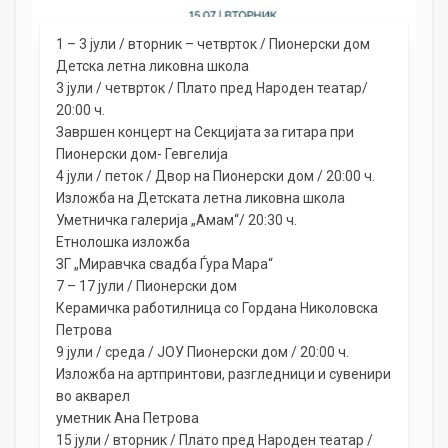
1 – 3 јули / вторник – четврток / Пионерски дом
Детска летна ликовна школа
3 јули / четврток / Плато пред Народен театар/
20:00 ч.
Завршен концерт на Секцијата за гитара при
Пионерски дом- Гевгелија
4 јули / петок / Двор на Пионерски дом / 20:00 ч.
Изложба на Детската летна ликовна школа
Уметничка галерија „Амам“/ 20:30 ч.
Eтнолошка изложба
ЗГ „Миравчка свадба Ѓура Мара“
7 – 17 јули / Пионерски дом
Керамичка работилница со Гордана Николовска
Петрова
9 јули / среда / ЈОУ Пионерски дом / 20:00 ч.
Изложба на артпринтови, разгледници и сувенири
во акварел
уметник Ана Петрова
15 јули / вторник / Плато пред Народен театар /