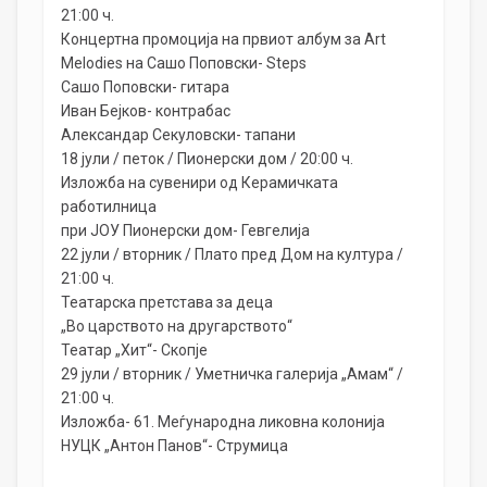
21:00 ч.
Концертна промоција на првиот албум за Art
Melodies на Сашо Поповски- Steps
Сашо Поповски- гитара
Иван Бејков- контрабас
Александар Секуловски- тапани
18 јули / петок / Пионерски дом / 20:00 ч.
Изложба на сувенири од Керамичката
работилница
при ЈОУ Пионерски дом- Гевгелија
22 јули / вторник / Плато пред Дом на култура /
21:00 ч.
Театарска претстава за деца
„Во царството на другарството“
Театар „Хит“- Скопје
29 јули / вторник / Уметничка галерија „Амам“ /
21:00 ч.
Изложба- 61. Меѓународна ликовна колонија
НУЦК „Антон Панов“- Струмица