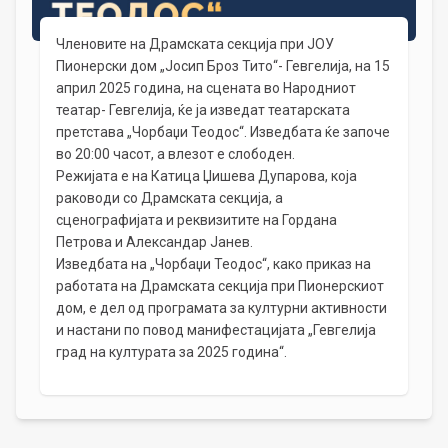
Членовите на Драмската секција при ЈОУ
Пионерски дом „Јосип Броз Тито“- Гевгелија, на 15
април 2025 година, на сцената во Народниот
театар- Гевгелија, ќе ја изведат театарската
претстава „Чорбаџи Теодос“. Изведбата ќе започе
во 20:00 часот, а влезот е слободен.
Режијата е на Катица Џишева Дупарова, која
раководи со Драмската секција, а
сценографијата и реквизитите на Гордана
Петрова и Александар Јанев.
Изведбата на „Чорбаџи Теодос“, како приказ на
работата на Драмската секција при Пионерскиот
дом, е дел од програмата за културни активности
и настани по повод манифестацијата „Гевгелија
град на културата за 2025 година“.