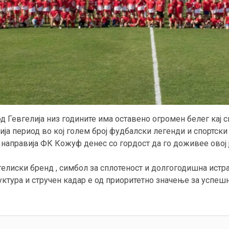
Гевгелија низ годините има оставено огромен белег кај си
ја период во кој голем број фудбалски легенди и спортски
 направија ФК Кожуф денес со гордост да го доживее овој ј
елиски бренд , симбол за сплотеност и долгогодишна истра
ктура и стручен кадар е од приоритетно значење за успе