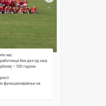
те нас.
 работници беа дел од овој
убилеј – 100 години
јност.
шно функционираење на