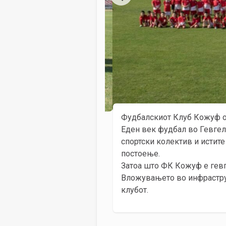
Фудбалскиот Клуб Кожуф од 
Еден век фудбал во Гевгели
спортски колектив и истите
постоење.
Затоа што ФК Кожуф е гевг
Вложувањето во инфрастру
клубот.