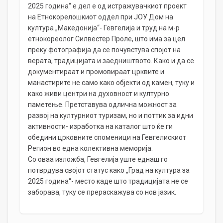
2025 година“ е дел е од истражувачкиот проект
на Етнокорелошкиот оддел при ЈОУ Дом на
култура „Македонија“- Гевгелија и труд на м-р
етнокореолог Силвестер Проле, што има за цел
преку фотографија да се почувстува спојот на
верата, традицијата и заедништвото. Како и да се
документираат и промовираат црквите и
манастирите не само како објекти од камен, туку и
како живи центри на духовност и културно
паметење. Претставува одлична можност за
развој на културниот туризам, но и поттик за идни
активности- изработка на каталог што ќе ги
обедини црковните споменици на Гевгелискиот
Регион во една колективна меморија.
Со оваа изложба, Гевгелија уште еднаш го
потврдува својот статус како „Град на култура за
2025 година“- место каде што традицијата не се
заборава, туку се прераскажува со нов јазик.