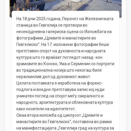
На 18 јуни 2025 година, Перонот на Железничката
станица во Гевгелија се претвори во
несекојдневна галериска сцена со Изложбата на
фотографиии „Црквите и манастирите во
Гевгелиско“. На 17. изложени фотографии беше
претставен спојот на духовноста и народната
култура што го враќаат погледот назад- кон
храмовите во Конско, Ума и Серменин со портрети
во традиционална носија што некогаш биле
нераскинлив дел од духовниот живот.
Целата поставката е изработена на форекс-
подлога и воедно претставува запис кој нуди
уникатен поглед на спојот меѓу сакралното и
народното, архитектурата и облековната култура
како носители на идентитетот.
Оваа втора изложба од циклусот „Црквите и
манастирите во Гевгелиско“, поставена во рамки
на манифестацијата „Гевгелија град на култура за