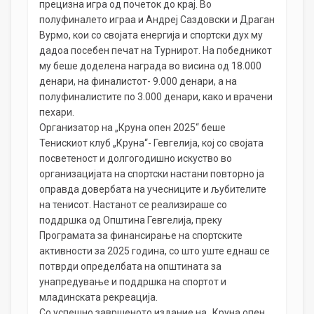
прецизна игра од почеток до крај. Во
полуфиналето играа и Андреј Саздовски и Драган
Вурмо, кои со својата енергија и спортски дух му
дадоа посебен печат на Tурнирот. На победникот
му беше доделена награда во висина од 18.000
денари, на финалистот- 9.000 денари, а на
полуфиналистите по 3.000 денари, како и врачени
пехари.
Организатор на „Круна опен 2025“ беше
Тенискиот клуб „Круна“- Гевгелија, кој со својата
посветеност и долгогодишно искуство во
организацијата на спортски настани повторно ја
оправда довербата на учесниците и љубителите
на тенисот. Настанот се реализираше со
поддршка од Општина Гевгелија, преку
Програмата за финансирање на спортските
активности за 2025 година, со што уште еднаш се
потврди определбата на општината за
унапредување и поддршка на спортот и
младинската рекреација.
Со успешно завршеното издание на „Круна опен