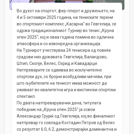
Во духот на спортот, фер-плејот и дружењето, на
4 и 5 октомври 2025 година, на тениските терени
во спортскиот комплекс „Касарна“ во Гевгелија, се
одржа традиционалниот Турнир во тенис „Круна
опен 2025“, кој и оваа година помина во одлична
атмосфера и со извонредна организација.
На Турнирот учествуваа 24 тенисерa од повеќе
градови низ државата: Гевгелија, Валандово,
Штип, Скопје, Велес, Охрид и Кавадарци.
Натпреварите се одвиваа во исклучително
спортски дух, со бројни возбудливи мечеви, при
што љубителите на тенисот имаа можност да
уживаат во квалитетна игра и вистински спортски
спектакл.
По двата натпреварувачки дена, титулата
победник на „Круна опен 2025“ ја освои
Александар Грујиќ од Гевгелија, кој во финалниот
натпревар го совлада Костадин Петров од Велес
со резултат 6:0, 6:2, демонстрирајќи доминантна и