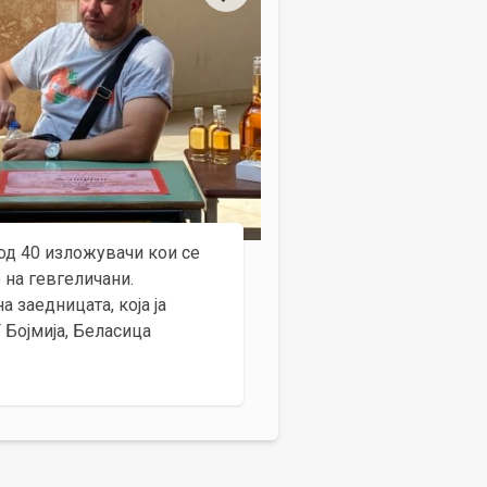
од 40 изложувачи кои се
 на гевгеличани.
а заедницата, која ја
 Бојмија, Беласица