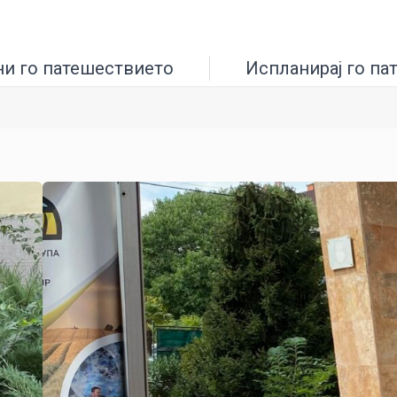
ни го патешествието
Испланирај го па