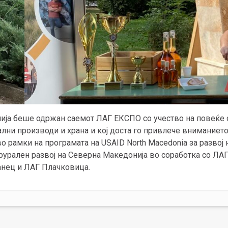
лија беше одржан саемот ЛАГ ЕКСПО со учество на повеќе 
ални производи и храна и кој доста го привлече вниманието
о рамки на програмата на USAID North Macedonia за развој н
урален развој на Северна Македонија во соработка со ЛАГ
нец и ЛАГ Плачковица.