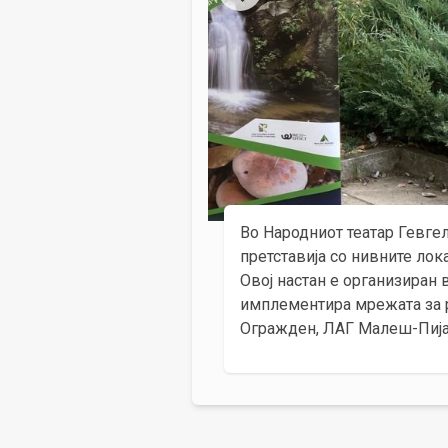
Во Народниот театар Гевге
претставија со нивните лок
Овој настан е организиран в
имплементира мрежата за р
Огражден, ЛАГ Малеш-Пија