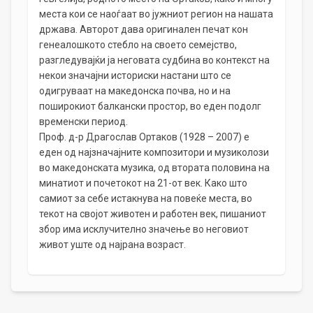
места кои се наоѓаат во јужниот регион на нашата
држава. Авторот дава оригинален печат кон
генеалошкото стебло на своето семејство,
разгледувајќи ја неговата судбина во контекст на
некои значајни историски настани што се
одигруваат на македонска почва, но и на
поширокиот балкански простор, во еден подолг
временски период.
Проф. д-р Драгослав Ортаков (1928 – 2007) е
еден од најзначајните композитори и музиколози
во македонската музика, од втората половина на
минатиот и почетокот на 21-от век. Како што
самиот за себе истакнува на повеќе места, во
текот на својот животен и работен век, пишаниот
збор има исклучително значење во неговиот
живот уште од најрана возраст.