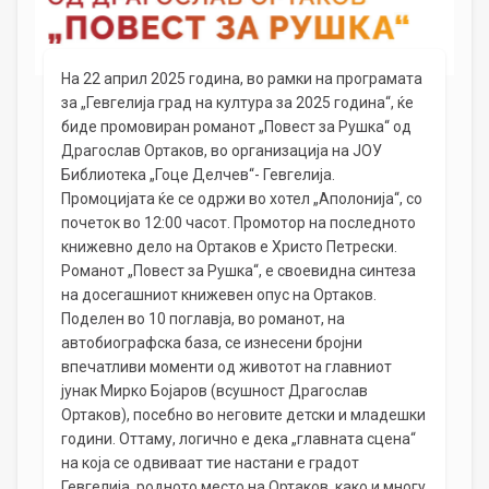
На 22 април 2025 година, во рамки на програмата
за „Гевгелија град на култура за 2025 година“, ќе
биде промовиран романот „Повест за Рушка“ од
Драгослав Ортаков, во организација на ЈОУ
Библиотека „Гоце Делчев“- Гевгелија.
Промоцијата ќе се одржи во хотел „Аполонија“, со
почеток во 12:00 часот. Промотор на последното
книжевно дело на Ортаков е Христо Петрески.
Романот „Повест за Рушка“, е своевидна синтеза
на досегашниот книжевен опус на Ортаков.
Поделен во 10 поглавја, во романот, на
автобиографска база, се изнесени бројни
впечатливи моменти од животот на главниот
јунак Мирко Бојаров (всушност Драгослав
Ортаков), посебно во неговите детски и младешки
години. Оттаму, логично е дека „главната сцена“
на која се одвиваат тие настани е градот
Гевгелија, родното место на Ортаков, како и многу