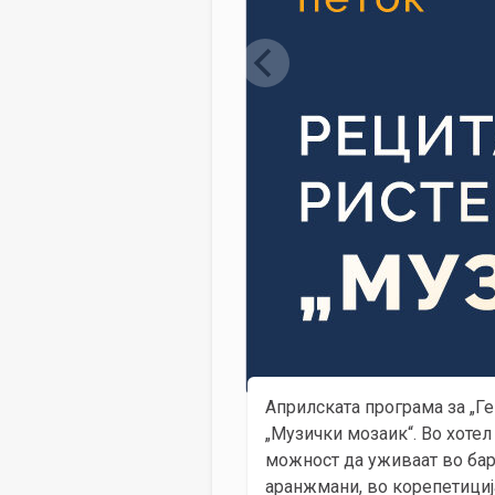
Априлската програма за „Ге
„Музички мозаик“. Во хотел 
можност да уживаат во бар
аранжмани, во корепетиција