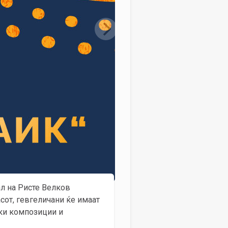
ал на Ристе Велков
асот, гевгеличани ќе имаат
ски композиции и