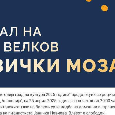
вгелија град на култура 2025 година“ продолжува со рецит
„Аполонија“, на 25 април 2025 година, со почеток во 20:00 ч
итонскиот глас на Велков со изведба на домашни и стран
 на пијанистката Јанинка Невчева. Влезот е слободен.