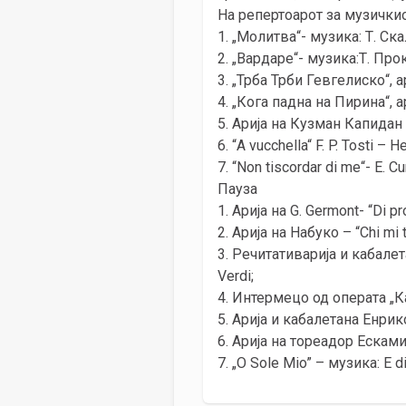
На репертоарот за музичкио
1. „Молитва“- музика: Т. Ск
2. „Вардаре“- музика:Т. Про
3. „Трба Трби Гевгелиско“,
4. „Кога падна на Пирина“,
5. Арија на Кузман Капидан
6. “A vucchella“ F. P. Tosti –
7. “Non tiscordar di me“- E. 
Пауза
1. Арија на G. Germont- “Di pro
2. Арија на Набуко – “Chi mi t
3. Речитативарија и кабалетана
Verdi;
4. Интермецо од операта „К
5. Арија и кабалетана Енрико
6. Арија на тореадор Ескамиљ
7. „O Sole Mio” – музика: E 