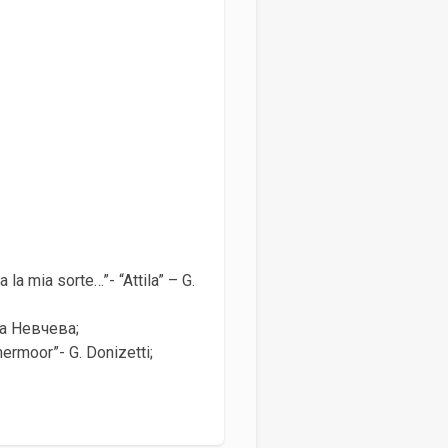
la mia sorte…”- “Attila” – G.
ка Невчева;
rmoor”- G. Donizetti;