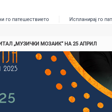
ни го патешествието
Испланирај го па
ИТАЛ „МУЗИЧКИ МОЗАИК“ НА 25 АПРИЛ