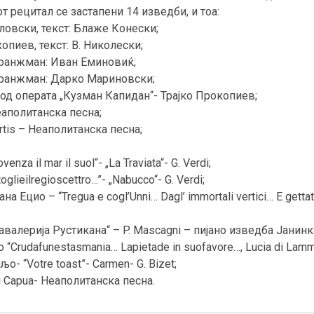
т рецитал се застапени 14 изведби, и тоа:
аловски, текст: Блаже Конески;
копиев, текст: В. Николески;
 аранжман: Иван Еминовиќ;
 аранжман: Дарко Мариновски;
 од операта „Кузман Капидан“- Трајко Прокопиев;
 Неаполитанска песна;
Curtis – Неаполитанска песна;
venza il mar il suol“- „La Traviata“- G. Verdi;
oglieilregioscettro…”- „Nabucco“- G. Verdi;
 Ецио – “Tregua e cogl’Unni… Dagl’ immortali vertici… E gettata 
авалерија Рустикана“ – P. Mascagni – пиjано изведба Јанин
 “Crudafunestasmania… Lapietade in suofavore…, Lucia di Lamme
о- “Votre toast”- Carmen- G. Bizet;
di Capua- Неаполитанска песна.