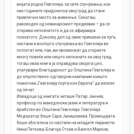
мојата родна Гевгелија, за сите случувања, кои
низ годините придонесоа овој град да стане
привлечно место за живеење. Секогаш
раководен од новинарскиот предизвик – да се
открива непознатото и да се афирмира
познатото. Доколку дел од овие приказни за луѓе,
настани и воопшто случувања во Гевгелија ве
потсетат или, пак, ви овозможат да откриете
многу повеќе или нешто непознато за овој град,
тогаш оваа книга ја оправдува својата цел,
упатувајќи благодарност до Општина Гевгелија и
до општествено-одговорни компании коишто
помогнаа „Гевгелија порта кон Европа“ да излезе
од печат.
Извадоци од книгата читаше Петар Јанчев,
професор по македонски јазик и литература и
вработен во Општина Гевгелија. Гевгелија.
Модератор беше Сара Јанишлиева. Промоцијата
беше збогатена со настапи на младите пијанисти
Нина Петкова, Благоја Стоев и Вангел Марков,