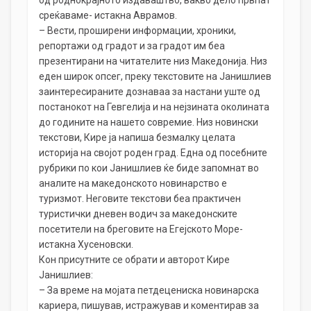
од роднокрајното издаваштво, вакво дело првпат
среќаваме- истакна Аврамов.
– Вести, проширени информации, хроники,
репортажи од градот и за градот им беа
презентирани на читателите низ Македонија. Низ
еден широк опсег, преку текстовите на Јанишлиев
заинтересираните дознаваа за настани уште од
постанокот на Гевгелија и на нејзината околината
до годините на нашето совремие. Низ новински
текстови, Кире ја напиша безмалку целата
историја на својот роден град. Една од посебните
рубрики по кои Јанишлиев ќе биде запомнат во
аналите на македонското новинарство е
туризмот. Неговите текстови беа практичен
туристички дневен водич за македонските
посетители на бреговите на Егејското Море-
истакна Хусеновски.
Кон присутните се обрати и авторот Кире
Јанишлиев:
– За време на мојата петдецениска новинарска
кариера, пишував, истражував и коментирав за