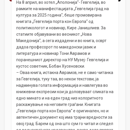
На 8 април, во хотел „Аполонија“- Гевгелија, во
рамките на манифестацијата „Гевгелија град на
култура за 2025 година“, беше промовирана
книгата „Гевгелија порта кон Европа“ од
политикологот и новинар, Кире Јанишлиев. За
статиите објавувани во весникот „Нова
Македонија“, а сега издадени и во книга, осврт
дадоа професорот по македонски јазик и
литература и новинар Тони Аврамов и
поранешниот директор на НУ Музеј- Гевгелија и
кустос советник, Бобан Хусеновски.
– Оваа книга, истакна Аврамов, не е само читанка
за Гевгелија, туку таа, во некои текстови, ја
надминува голата информација и навлегува во
книжевни експресии кои ја доловуваат сликата на
едно минато и на еден град низ колоритното
раскажување на неговите граѓани. Книгата
„Гевгелија-порта кон Европа“ е оригинален, но и
автентичен документ кој има трајни вредности за
овој град. Барем од она што сум го читал и следел