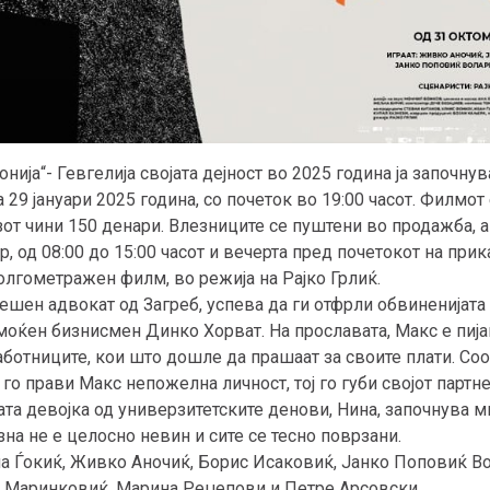
нија“- Гевгелија својата дејност во 2025 година ја започн
а 29 јануари 2025 година, со почеток во 19:00 часот. Филмот
зот чини 150 денари. Влезниците се пуштени во продажба, а
р, од 08:00 до 15:00 часот и вечерта пред почетокот на пр
олгометражен филм, во режија на Рајко Грлиќ.
ешен адвокат од Загреб, успева да ги отфрли обвиненијата
 моќен бизнисмен Динко Хорват. На прославата, Макс е пиј
аботниците, кои што дошле да прашаат за своите плати. Со
го прави Макс непожелна личност, тој го губи својот партне
јата девојка од универзитетските денови, Нина, започнува м
зна не е целосно невин и сите се тесно поврзани.
ена Ѓокиќ, Живко Аночиќ, Борис Исаковиќ, Јанко Поповиќ В
а Маринковиќ, Марина Реџепови и Петре Арсовски.