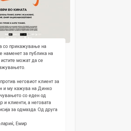
ува со прикажување на
 е наменет за публика на
 истите можат да се
икажувањето.
 против неговиот клиент за
ан и му кажува на Динко
очувањето со еден од
р и клиенти, а неговата
исија за одмазда. Од друга
олариќ, Емир