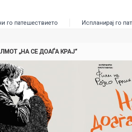
ни го патешествието
Испланирај го па
МОТ „НА СЕ ДОАЃА КРАЈ“