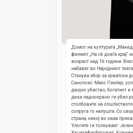
Домот на културата „Македо
филмот „На сè доаѓа крај“ н
возраст над 16 години. Вле
набават во Народниот теата
Станува збор за хрватски д
Синопсис: Макс Пинтер, усп
двојно убиство, богатиот и
дека ладнокрвно ги убил р
столбовите на општеството 
сопруга го напушта. Со сво
страна, никој во оваа прика
Улогите ги толкуваат: Jел
Хаџихафисбеговиќ, Ксениј