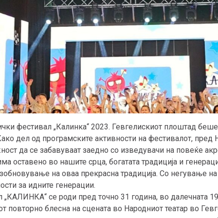
чки фестивал „Калинка“ 2023. Гевгелискиот плоштад беше 
Како дел од програмските активности на фестивалот, пред 
ност да се забавуваат заедно со изведувачи на повеќе акр
има оставено во нашите срца, богатата традиција и генераци
обновување на оваа прекрасна традиција. Со негување на к
сти за идните генерации.
 „КАЛИНКА“ се роди пред точно 31 година, во далечната 19
т повторно блесна на сцената во Народниот театар во Гевг