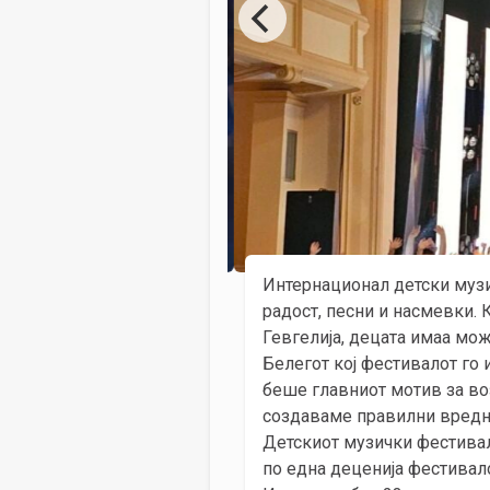
Интернационал детски музи
радост, песни и насмевки. 
Гевгелија, децата имаа мож
Белегот кој фестивалот го 
беше главниот мотив за воз
создаваме правилни вредно
Детскиот музички фестивал
по една деценија фестивало