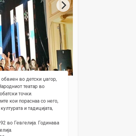
обвиен во детски џагор,
Народниот театар во
обатски точки.
ите кои пораснаа со него,
ултурата и тадицијата,
92 во Гевгелија. Годинава
елија.