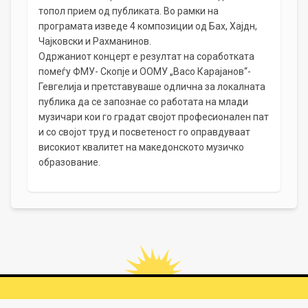
топол прием од публиката. Во рамки на
програмата изведе 4 композиции од Бах, Хајдн,
Чајковски и Рахманинов.
Одржаниот концерт е резултат на соработката
помеѓу ФМУ- Скопје и ООМУ „Васо Карајанов“-
Гевгелија и претставуваше одлична за локалната
публика да се запознае со работата на млади
музичари кои го градат својот професионален пат
и со својот труд и посветеност го оправдуваат
високиот квалитет на македонското музичко
образование.