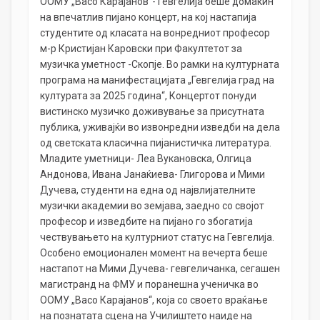
ООМУ „Васо Карајанов“- Гевгелија беше домаќин
на впечатлив пијано концерт, на кој настапија
студентите од класата на вонредниот професор
м-р Кристијан Каровски при Факултетот за
музичка уметност -Скопје. Во рамки на културната
програма на манифестацијата „Гевгелија град на
културата за 2025 година“, Концертот понуди
вистинско музичко доживување за присутната
публика, уживајќи во извонредни изведби на дела
од светската класична пијанистичка литература.
Младите уметници- Леа Вукановска, Олгица
Андонова, Ивана Јанаќиева- Глигорова и Мими
Дучева, студенти на една од највлијателните
музички академии во земјава, заедно со својот
професор и изведбите на пијано го збогатија
чествувањето на културниот статус на Гевгелија.
Особено емоционален момент на вечерта беше
настапот на Мими Дучева- гевгеличанка, сегашен
магистранд на ФМУ и поранешна ученичка во
ООМУ „Васо Карајанов“, која со своето враќање
на познатата сцена на Училиштето наиде на