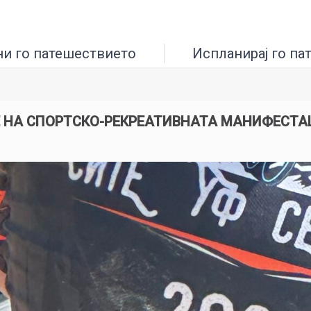
ни го патешествието
Испланирај го па
 НА СПОРТСКО-РЕКРЕАТИВНАТА МАНИФЕСТА