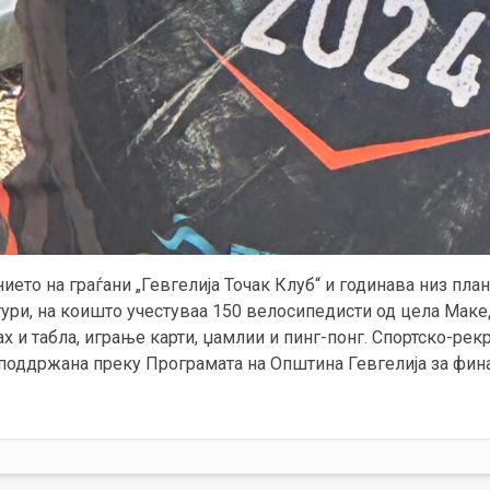
ието на граѓани „Гевгелија Точак Клуб“ и годинава низ пл
ури, на коишто учестуваа 150 велосипедисти од цела Маке
ах и табла, играње карти, џамлии и пинг-понг. Спортско-ре
 поддржана преку Програмата на Општина Гевгелија за фин