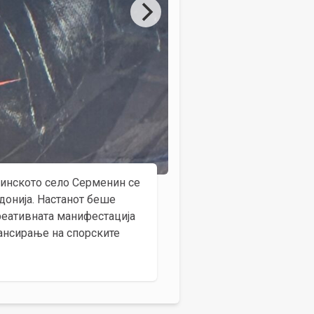
анинското село Серменин се
донија. Настанот беше
креативната манифестација
ансирање на спорските