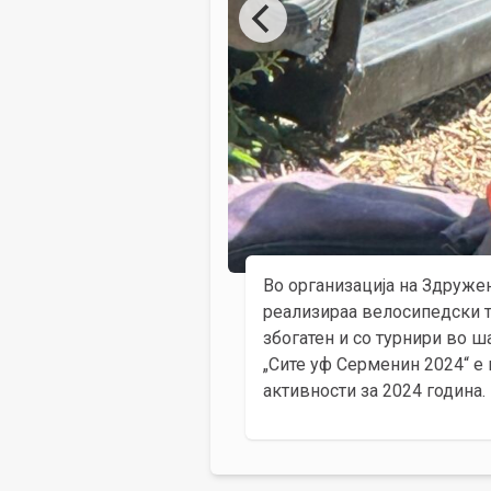
Во организација на Здружен
реализираа велосипедски т
збогатен и со турнири во ш
„Сите уф Серменин 2024“ е
активности за 2024 година.