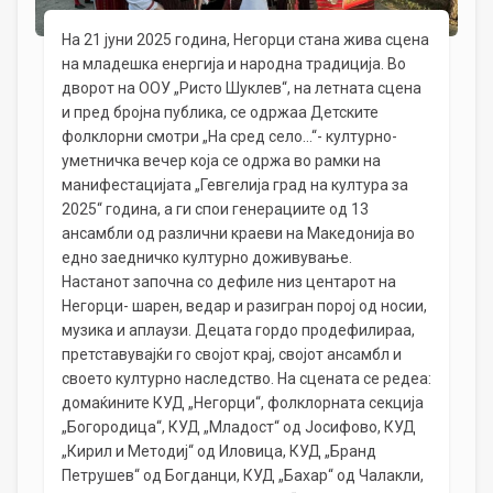
На 21 јуни 2025 година, Негорци стана жива сцена
на младешка енергија и народна традиција. Во
дворот на ООУ „Ристо Шуклев“, на летната сцена
и пред бројна публика, се одржаа Детските
фолклорни смотри „На сред село…“- културно-
уметничка вечер која се одржа во рамки на
манифестацијата „Гевгелија град на култура за
2025“ година, а ги спои генерациите од 13
ансамбли од различни краеви на Македонија во
едно заедничко културно доживување.
Настанот започна со дефиле низ центарот на
Негорци- шарен, ведар и разигран порој од носии,
музика и аплаузи. Децата гордо продефилираа,
претставувајќи го својот крај, својот ансамбл и
своето културно наследство. На сцената се редеа:
домаќините КУД „Негорци“, фолклорната секција
„Богородица“, КУД „Младост“ од Јосифово, КУД
„Кирил и Методиј“ од Иловица, КУД „Бранд
Петрушев“ од Богданци, КУД „Бахар“ од Чалакли,