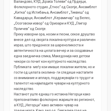
Валандово, КУД „Браќа Толеви“ од Прдејци,
Фолклорното студио „Етнос“ од Скопје, Aнсамблот
„Китка“ од Истибања, Aнсамблот „Тиквеш“ од
Кавадарци, Aнсамблот „Керамичар“ од Велес,
„Осоговски извор“ од Оризари и КУД „Глигор
Прличев“ од Скопје.
Преку изворни ора, носии и песни, секое друштво
внесе дел од својата локална култура и различен
израз, што придонесе за шареноликоста и
автентичноста на целата вечер и за создавање
една заедничка слика, Македонија низ детски
чекори со почит кон културното наследство.
Публиката- меѓу кои имаше локални жители, но и
гости од целата околина- ги следеше настапите
со внимание и аплауз, поддржувајќи го трудот и
талентот на најмладите чувари на културното
наследство.
Настанот уште еднаш го истакна Негорци како
препознатливо фолклорно жариште во регионот,
а КУД „Негорци“ како активен чувар на
традицијата. Како дел од „Гевгелија град на