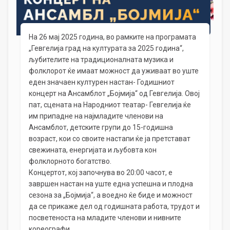
На 26 мај 2025 година, во рамките на програмата
„Гевгелија град на културата за 2025 година“,
љубителите на традиционалната музика и
фолклорот ќе имаат можност да уживаат во уште
еден значаен културен настан- Годишниот
концерт на Ансамблот „Бојмија“ од Гевгелија. Овој
пат, сцената на Народниот театар- Гевгелија ќе
им припадне на најмладите членови на
Ансамблот, детските групи до 15-годишна
возраст, кои со своите настапи ќе ја претстават
свежината, енергијата и љубовта кон
фолклорното богатство.
Концертот, кој започнува во 20:00 часот, е
завршен настан на уште една успешна и плодна
сезона за „Бојмија“, а воедно ќе биде и можност
да се прикаже дел од годишната работа, трудот и
посветеноста на младите членови и нивните
кореографи.