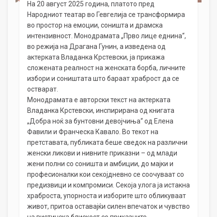
На 20 август 2025 година, платото пред
Народниот театар во Гевгелија се трансформира
во простор на емоции, соништа и драмска
интензивност. Монодрамата „Прво лице еднина“,
во режија на Драгана Гунин, а изведена од
актерката Владанка Крстевски, ја прикажа
сложената реалност на женската борба, личните
избори и соништата што бараат храброст да се
остварат.
Монодрамата е авторски текст на актерката
Владанка Крстевски, инспирирана од книгата
„Добра ноќ за бунтовни девојчиња“ од Елена
Фавили и Франческа Кавало. Во текот на
претставата, публиката беше сведок на различни
женски ликови и нивните приказни – од млади
жени полни со соништа и амбиции, до мајки и
професионалки кои секојдневно се соочуваат со
предизвици и компромиси. Секоја улога ја истакна
храброста, упорноста и изборите што обликуваат
живот, притоа оставајќи силен впечаток и чувство