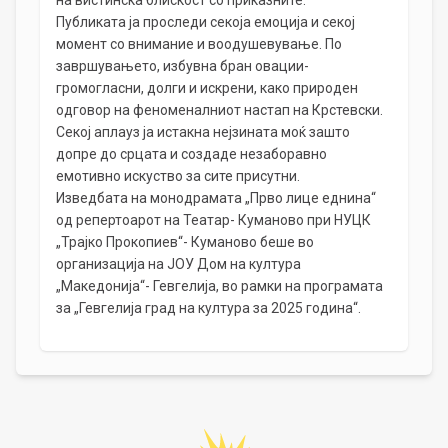
на вистинска блискост со приказните.
Публиката ја проследи секоја емоција и секој
момент со внимание и воодушевување. По
завршувањето, избувна бран овации-
громогласни, долги и искрени, како природен
одговор на феноменалниот настап на Крстевски.
Секој аплауз ја истакна нејзината моќ зашто
допре до срцата и создаде незаборавно
емотивно искуство за сите присутни.
Изведбата на монодрамата „Прво лице еднина“
од репертоарот на Театар- Куманово при НУЦК
„Трајко Прокопиев“- Куманово беше во
организација на ЈОУ Дом на култура
„Македонија“- Гевгелија, во рамки на програмата
за „Гевгелија град на култура за 2025 година“.