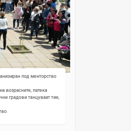
ганизиран под менторство
на возрасните, патека
чни градови танцуваат тие,
тво.