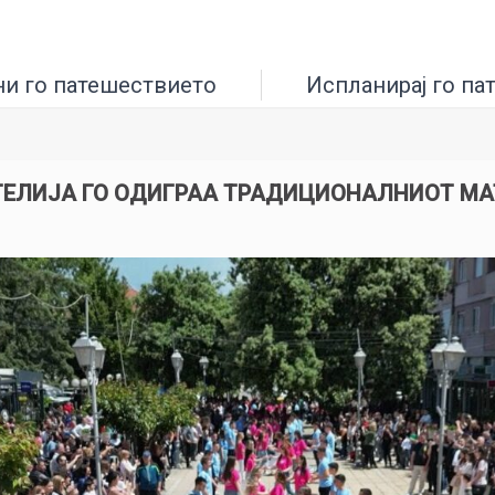
ни го патешествието
Испланирај го па
ГЕЛИЈА ГО ОДИГРАА ТРАДИЦИОНАЛНИОТ МА