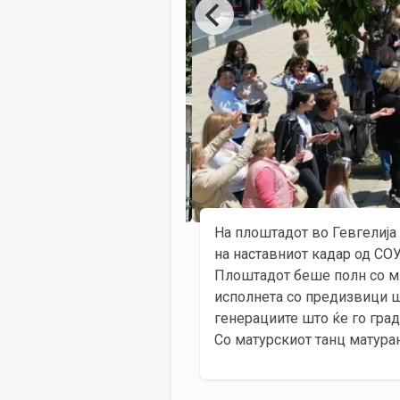
На плоштадот во Гевгелија
на наставниот кадар од СОУ
Плоштадот беше полн со мл
исполнета со предизвици шт
генерациите што ќе го град
Со матурскиот танц матуран