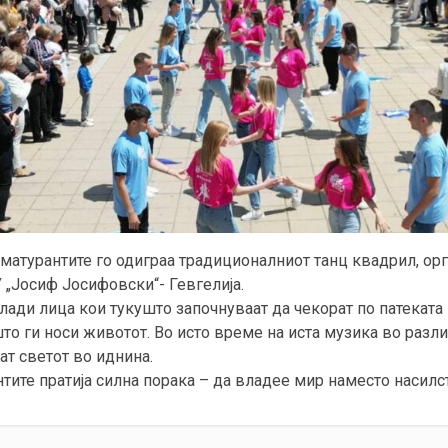
 матурантите го одиграа традиционалниот танц квадрил, ор
 „Јосиф Јосифовски“- Гевгелија.
ади лица кои тукушто започнуваат да чекорат по патеката 
о ги носи животот. Во исто време на иста музика во разли
ат светот во иднина.
тите пратија силна порака – да владее мир наместо насилс