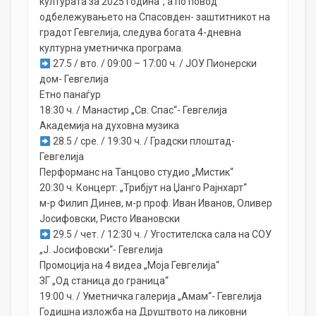
културата за 2025 година“, а по повод
одбележувањето на Спасовден- заштитникот на
градот Гевгелија, следува богата 4-дневна
културна уметничка програма.
27.5 / вто. / 09:00 – 17:00 ч. / ЈОУ Пионерски
дом- Гевгелија
Етно панаѓур
18:30 ч. / Манастир „Св. Спас“- Гевгелија
Академија на духовна музика
28.5 / сре. / 19:30 ч. / Градски плоштад-
Гевгелија
Перформанс на Танцово студио „Мистик“
20:30 ч. Концерт: „Трибјут на Џанго Рајнхарт“
м-р Филип Динев, м-р проф. Иван Иванов, Оливер
Јосифовски, Ристо Ивановски
29.5 / чет. / 12:30 ч. / Угостителска сала на СОУ
„Ј. Јосифовски“- Гевгелија
Промоција на 4 видеа „Моја Гевгелија“
ЗГ „Од станица до граница“
19:00 ч. / Уметничка галерија „Амам“- Гевгелија
Годишна изложба на Друштвото на ликовни