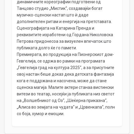
динамичните кореографии подготвени од
Танцово студио „Мистик“, создавајќи богат
музичко-сценски настап што ѝ даде
дополнителен ритам и енергија на претставата.
Сценографијата на Катарина Пренда и
реквизитите изработени од Гордана Николовска
Петрова придонесоа за визуелен впечаток што
публиката долго ќе го памети.
Премиерата, во продукција на Пионерскиот дом-
Гевгелија, се одржа во рамки на програмата
„Гевгелија град на култура 2025“, а за присутните
овој настан беше доказ дека детската фантазија
кога е поддржана и насочена, може да стане
сценска магија. Малите актери станаа вистински
витези во театар, носејќи ја публиката низ светот
на „Волшебникот од Оз“, „Шеќерна приказна“,
„Алиса во земјата на чудата“ и „Црвенкапа“, полн
со боја, хумор и емоции.