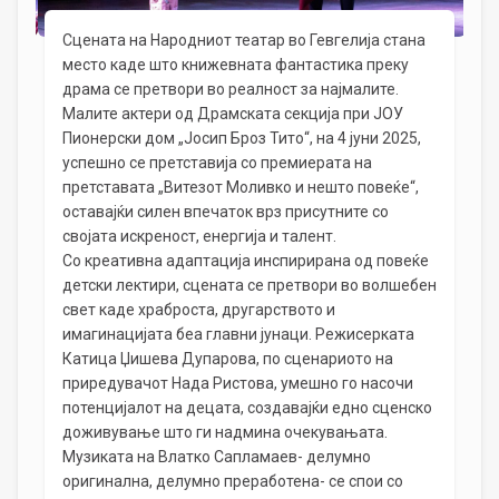
Сцената на Народниот театар во Гевгелија стана
место каде што книжевната фантастика преку
драма се претвори во реалност за најмалите.
Малите актери од Драмската секција при ЈОУ
Пионерски дом „Јосип Броз Тито“, на 4 јуни 2025,
успешно се претставија со премиерата на
претставата „Витезот Моливко и нешто повеќе“,
оставајќи силен впечаток врз присутните со
својата искреност, енергија и талент.
Со креативна адаптација инспирирана од повеќе
детски лектири, сцената се претвори во волшебен
свет каде храброста, другарството и
имагинацијата беа главни јунаци. Режисерката
Катица Џишева Дупарова, по сценариото на
приредувачот Нада Ристова, умешно го насочи
потенцијалот на децата, создавајќи едно сценско
доживување што ги надмина очекувањата.
Музиката на Влатко Сапламаев- делумно
оригинална, делумно преработена- се спои со