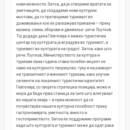
нови можности. Затоа, да ја отвориме вратата за
уметниците, да создадеме нови културни
мостови, да го претвориме туризмот во
доживување кое ќе раскажува приказни – преку
музика, слики, зборови и движење- рече Љутков.
Тој додаде дека Гевгелија е важен туристички
центар кој културата ја вградува во туризмот, а
туризмот во културата на градот. Затоа, како што
рече Љутков, Министерството за култура и
туризам оваа година става посебен акцент не
само на културното творештво, туку и на развојот
на транзитниот и винскиот туризам, како клучни
сегменти на локалниот туристички идентитет.
Гевгелија, со својата стратешка позиција, може и
мора да биде прва станица за сите што влегуваат
во нашата земја – и прва можност да се
почувствува нашата културна посебност преку
гастрономијата, уметноста, виното и
гостопримството. Затоа ќе поддржиме програми
каде што културата и туризмот може да одат рака