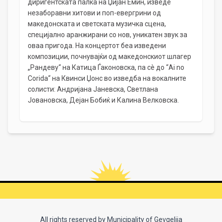
диригентската палка на Џијан Емин, изведе
незаборавни хитови и поп-евергрини од
македонската и светската музичка сцена,
специјално аранжирани со нов, уникатен звук за
оваа пригода. На концертот беа изведени
композиции, почнувајќи од македонскиот шлагер
„Рандеву“ на Катица Ѓаконовска, па сè до “Ai no
Coridа“ нa Квинси Џонс во изведба на вокалните
солисти: Андријана Јаневска, Светлана
Јовановска, Дејан Бобиќ и Калина Велковска.
All rights reserved by Municipality of Gevgelija