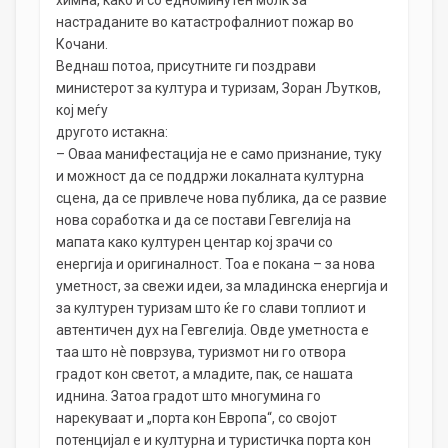
химна, како и со едноминутен молк за
настраданите во катастрофалниот пожар во
Кочани.
Веднаш потоа, присутните ги поздрави
министерот за култура и туризам, Зоран Љутков,
кој меѓу
другото истакна:
– Оваа манифестација не е само признание, туку
и можност да се поддржи локалната културна
сцена, да се привлече нова публика, да се развие
нова соработка и да се постави Гевгелија на
мапата како културен центар кој зрачи со
енергија и оригиналност. Тоа е покана – за нова
уметност, за свежи идеи, за младинска енергија и
за културен туризам што ќе го слави топлиот и
автентичен дух на Гевгелија. Овде уметноста е
таа што нѐ поврзува, туризмот ни го отвора
градот кон светот, а младите, пак, се нашата
иднина. Затоа градот што многумина го
нарекуваат и „порта кон Европа“, со својот
потенцијал е и културна и туристичка порта кон