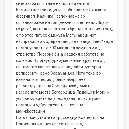
сите затоа што таа е нашиот идентитет.
Изминатите три години го обновивме Детскиот
фестивал „Калинка“, започнавме со
организирање на тридневниот фестивал „Вкуси
го југот“, кој полека станува бренд на нашиот град,
а по втор пат, се одржува Меѓународниот
натпревар во модерен танц „Гевгелија Денс“ каде
настапуваат над 600 млади од земјава и од
странство. Посебно би ја издвоил работата на
големиот број културноуметнички друштва од
општината кои се нашите најдобри културни
репрезенти, рече Сарамандов. Исто така, во
изминатиот период, беше извршена
реконструкција на 3 младински дома во
населените места Богородица, Прдејци и Моин и
услови младите да учествуваат во културни
настани и одбележување значајни
манифестации.
Потоа присутните го проследија Концертот на
Националниот џез оркестар, кој под