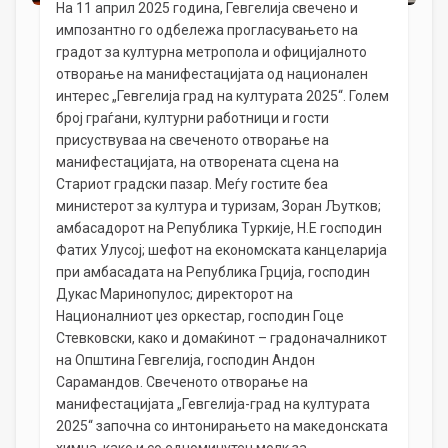
На 11 април 2025 година, Гевгелија свечено и
импозантно го одбележа прогласувањето на
градот за културна метропола и официјалното
отворање на манифестацијата од национален
интерес „Гевгелија град на културата 2025“. Голем
број граѓани, културни работници и гости
присуствуваа на свеченото отворање на
манифестацијата, на отворената сцена на
Стариот градски пазар. Меѓу гостите беа
министерот за култура и туризам, Зоран Љутков;
амбасадорот на Република Туркије, Н.Е господин
Фатих Улусој; шефот на економската канцеларија
при амбасадата на Република Грција, господин
Дукас Маринопулос; директорот на
Националниот џез оркестар, господин Гоце
Стевковски, како и домаќинот – градоначалникот
на Општина Гевгелија, господин Андон
Сарамандов. Свеченото отворање на
манифестацијата „Гевгелија-град на културата
2025“ започна со интонирањето на македонската