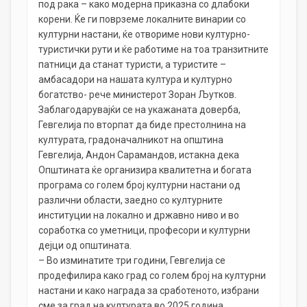
под рака – како модерна приказна со длабоки
корени. Ќе ги поврземе локалните винарии со
културни настани, ќе отвориме нови културно-
туристички рути и ќе работиме на тоа транзитните
патници да станат туристи, а туристите –
амбасадори на нашата култура и културно
богатство- рече министерот Зоран Љутков.
Заблагодарувајќи се на укажаната доверба,
Гевгелија по вторпат да биде престолнина на
културата, градоначалникот на oпштина
Гевгелија, Андон Сарамандов, истакна дека
Oпштината ќе организира квалитетна и богата
програма со голем број културни настани од
различни области, заедно со културните
институции на локално и државно ниво и во
соработка со уметници, професори и културни
дејци од општината.
– Во изминатите три години, Гевгелија се
продефилира како град со голем број на културни
настани и како награда за сработеното, избрани
сме за град на културата во 2025 година.