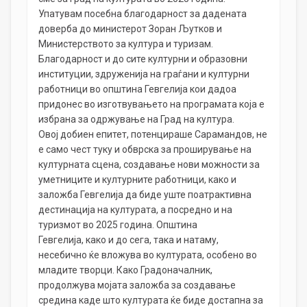
Упатувам посебна благодарност за дадената
доверба до министерот Зоран Љутков и
Министерството за култура и туризам.
Благодарност и до сите културни и образовни
институции, здруженија на граѓани и културни
работници во општина Гевгелија кои дадоа
придонес во изготвувањето на програмата која е
избрана за одржување на Град на култура.
Овој добиен епитет, потенцираше Сарамандов, не
е само чест туку и обврска за проширување на
културната сцена, создавање нови можности за
уметниците и културните работници, како и
заложба Гевгелија да биде уште поатрактивна
дестинација на културата, а посредно и на
туризмот во 2025 година. Општина
Гевгелија, како и до сега, така и натаму,
несебично ќе вложува во културата, особено во
младите творци. Како Градоначалник,
продолжува мојата заложба за создавање
средина каде што културата ќе биде достапна за