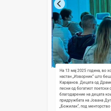
На 13 мај 2025 година, во 
настан „Изворник“ што беше
Карајанов. Децата од Драм
песни од богатиот поетски 
благодарение на децата кои
придружбата на Јована Дупа
„Божилак“, под менторство 