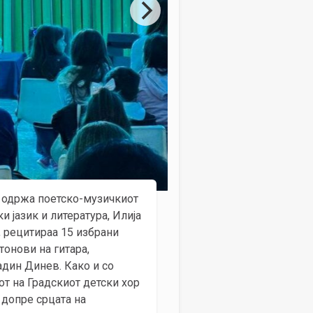
се одржа поетско-музичкиот
 јазик и литература, Илија
 рецитираа 15 избрани
тонови на гитара,
адин Динев. Како и со
от на Градскиот детски хор
 допре срцата на