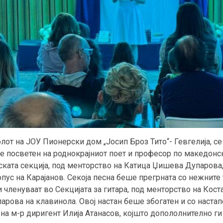
холот на ЈОУ Пионерски дом „Јосип Броз Тито“- Гевгелија, 
 посветен на роднокрајниот поет и професор по македонски
ската секција, под менторство на Катица Џишева Дупарова,
опус на Карајанов. Секоја песна беше прегрната со нежните 
 членуваат во Секцијата за гитара, под менторство на Кост
рова на клавинола. Овој настан беше збогатен и со настап
на м-р диригент Илија Атанасов, којшто допололнително ги