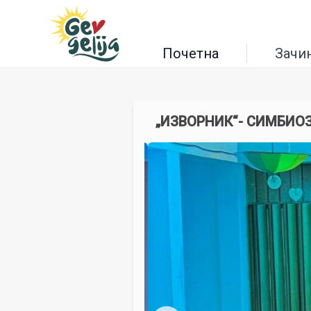
Почетна
Зачи
„ИЗВОРНИК“- СИМБИО