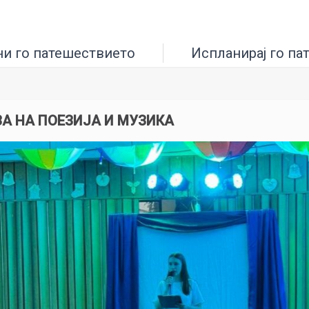
ни го патешествието
Испланирај го па
ЗА НА ПОЕЗИЈА И МУЗИКА