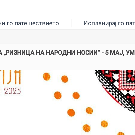
ни го патешествието
Испланирај го па
„РИЗНИЦА НА НАРОДНИ НОСИИ“ - 5 МАЈ, У