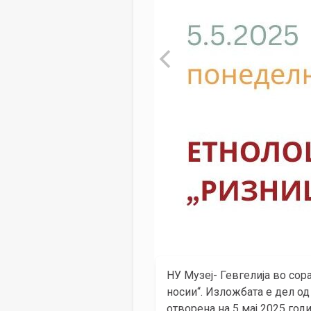
НУ Музеј- Гевгелија во со
носии“. Изложбата е дел од
отворена на 5 мај 2025 годи