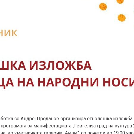
работка со Андреј Проданов организира етнолошка изложба
 програмата за манифестацијата „Гевгелија град на култура 
на, во уметничката галерија „Амам“, со почеток во 19:00 ча