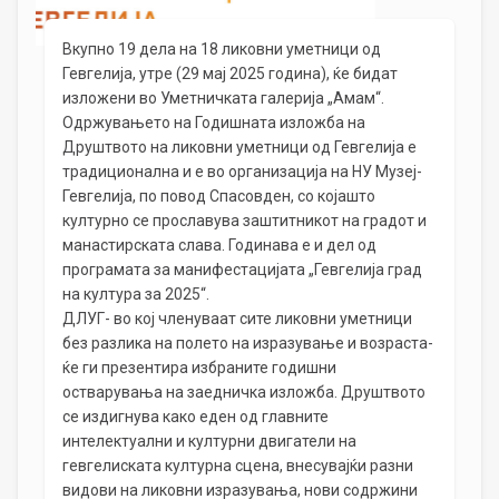
Вкупно 19 дела на 18 ликовни уметници од
Гевгелија, утре (29 мај 2025 година), ќе бидат
изложени во Уметничката галерија „Амам“.
Одржувањето на Годишната изложба на
Друштвото на ликовни уметници од Гевгелија е
традиционална и е во организација на НУ Музеј-
Гевгелија, по повод Спасовден, со којашто
културно се прославува заштитникот на градот и
манастирската слава. Годинава е и дел од
програмата за манифестацијата „Гевгелија град
на култура за 2025“.
ДЛУГ- во кој членуваат сите ликовни уметници
без разлика на полето на изразување и возраста-
ќе ги презентира избраните годишни
остварувања на заедничка изложба. Друштвото
се издигнува како еден од главните
интелектуални и културни двигатели на
гевгелиската културна сцена, внесувајќи разни
видови на ликовни изразувања, нови содржини