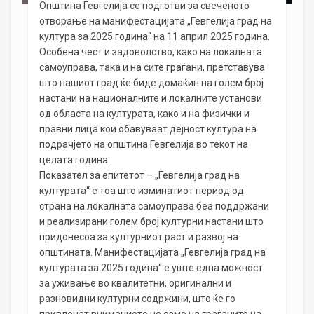
Општина Гевгелија се подготви за свеченото
отворање на манифестацијата „Гевгелија град на
култура за 2025 година“ на 11 април 2025 година.
Особена чест и задоволство, како на локалната
самоуправа, така и на сите граѓани, претставува
што нашиот град ќе биде домаќин на голем број
настани на националните и локалните установи
од областа на културата, како и на физички и
правни лица кои обавуваат дејност култура на
подрачјето на општина Гевгелија во текот на
целата година.
Показател за епитетот – „Гевгелија град на
културата“ е тоа што изминатиот период од
страна на локалната самоуправа беа поддржани
и реализирани голем број културни настани што
придонесоа за културниот раст и развој на
општината. Манифестацијата „Гевгелија град на
културата за 2025 година“ е уште една можност
за уживање во квалитетни, оригинални и
разновидни културни содржини, што ќе го