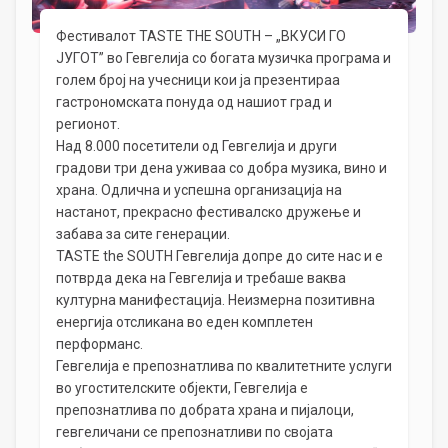
Фестивалот TASTE THE SOUTH – „ВКУСИ ГО
ЈУГОТ” во Гевгелија со богата музичка програма и
голем број на учесници кои ја презентираа
гастрономската понуда од нашиот град и
регионот.
Над 8.000 посетители од Гевгелија и други
градови три дена уживаа со добра музика, вино и
храна. Одлична и успешна организација на
настанот, прекрасно фестивалско дружење и
забава за сите генерации.
TASTE the SOUTH Гевгелија допре до сите нас и е
потврда дека на Гевгелија и требаше ваква
културна манифестација. Неизмерна позитивна
енергија отсликана во еден комплетен
перформанс.
Гевгелија е препознатлива по квалитетните услуги
во угостителските објекти, Гевгелија е
препознатлива по добрата храна и пијалоци,
гевгеличани се препознатливи по својата