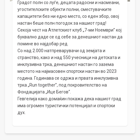
Градот полн со луѓе, децата радосни и насмеани,
угостителските објекти полни, сместувачките
капацитети без ни едно место, со еден збор, овој
настан беше полн погодок за нашиот град!
Секоја чест на Атлетскиот клуб „7-ми Ноември” кој
буквално даде се од себе за денешниот настан да
помине во најдобар ред.
Со над 2.000 натпреварувачи од земјата и
странство, како и над 550 учесници на детската и
инклузивна трка, денешниот настан го зазема
местото на најмасовен спортски настан во 2023
година. Годинава се одржа и првата инклузивна
трка „Run together”, под покровителство на
Фондацијата „Ице Бегов“.
Гевгелија како домаќин покажа дека нашиот град
има огромен туристички потенцијал и спортски
дух.