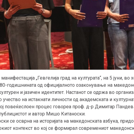
анифестација „Гевгелија град на културата“, на 5 јуни, во х
80-годишнината од официјалното озаконување на македонс
ултурен и јазичен идентитет. Настанот се одржа во органи
со учество на истакнати личности од академската и културна
вој повеќеслоен процес говореа проф. д-р Димитар Панде
 публицистот и автор Мишо Китаноски.
ски се осврна на историјата на македонската азбука, прид
киот контекст во кој се формирал современиот македонски