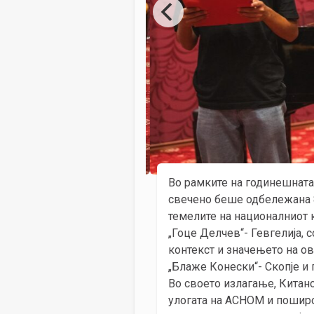
Во рамките на годинешната м
свечено беше одбележана 
темелите на националниот к
„Гоце Делчев“- Гевгелија, 
контекст и значењето на о
„Блаже Конески“- Скопје и
Во своето излагање, Китано
улогата на АСНОМ и поширо