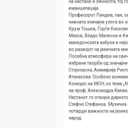
на настани и личности, тој
еманципација.
Професорот Пандев, пак, се
нивната значајна улога во 
Крум Тошев, Ѓорѓи Киселин
Мазов, Владо Малески и Ки
македонската азбука и нејз
во развојот на јазичната ми
Посебна атмосфера на свеч
избрани творби од значајни
Стојковска, Анамарија Рис
Атанасова. Особено внимани
Конкурс на МОН, со тема „М
на проф. Александра Ќаева.
Настанот го отвори директ
Стефчо Стефанов. Музичка 
потврди важноста на јазико
народ.