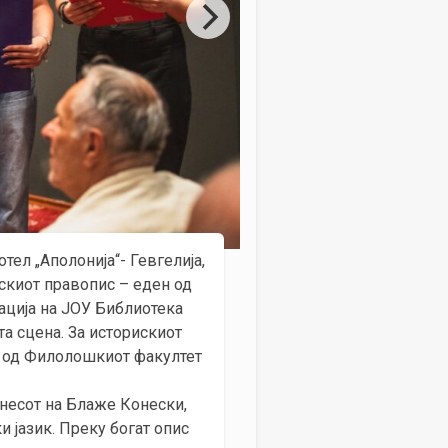
отел „Аполонија“- Гевгелија,
киот правопис – еден од
зација на ЈОУ Библиотека
та сцена. За историскиот
в од Филолошкиот факултет
онесот на Блаже Конески,
 јазик. Преку богат опис