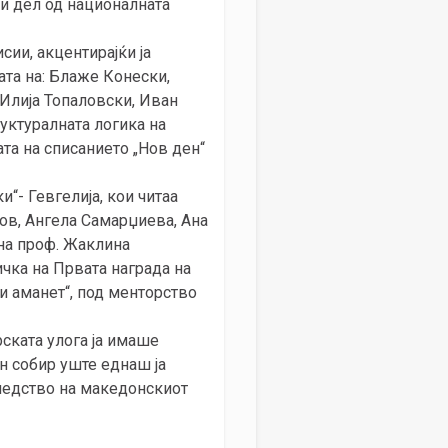
ки дел од националната
сии, акцентирајќи ја
ата на: Блаже Конески,
 Илија Топаловски, Иван
уктуралната логика на
ата на списанието „Нов ден“
“- Гевгелија, кои читаа
нов, Ангела Самарџиева, Ана
 на проф. Жаклина
ичка на Првата награда на
 и аманет“, под менторство
ската улога ја имаше
н собир уште еднаш ја
следство на македонскиот