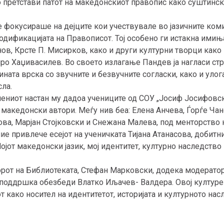
 го претстави патот на македонскиот правопис како суштинс
 фокусираше на дејците кои учествувале во јазичните коми
кодификацијата на Правописот. Тој особено ги истакна имињ
ов, Крсте П. Мисирков, како и други културни творци како
ро Хаџивасилев. Во своето излагање Пандев ја нагласи стр
ината врска со звучните и безвучните согласки, како и улог
сла.
ениот настан му дадоа учениците од СОУ „Јосиф Јосифовски
 македонски автори. Меѓу нив беа: Елена Анчева, Ѓорѓе Ча
това, Марјан Стојковски и Снежана Малева, под менторство
е привлече есејот на ученичката Тијана Атанасова, добитн
ојот македонски јазик, мој идентитет, културно наследство
орот на Библиотеката, Стефан Марковски, додека модератор
поддршка обезбеди Влатко Иљачев- Валдера. Овој културе
т како носител на идентитетот, историјата и културното на