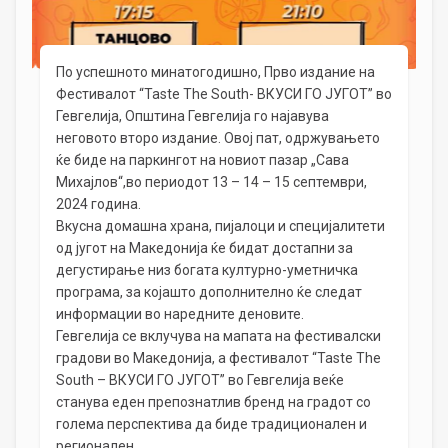
По успешното минатогодишно, Прво издание на
Фестивалот “Taste The South- ВКУСИ ГО ЈУГОТ” во
Гевгелија, Општина Гевгелија го најавува
неговото второ издание. Овој пат, одржувањето
ќе биде на паркингот на новиот пазар „Сава
Михајлов“,во периодот 13 – 14 – 15 септември,
2024 година.
Вкусна домашна храна, пијалоци и специјалитети
од југот на Македонија ќе бидат достапни за
дегустирање низ богата културно-уметничка
програма, за којашто дополнително ќе следат
информации во наредните деновите.
Гевгелија се вклучува на мапата на фестивалски
градови во Македонија, а фестивалот “Taste The
South – ВКУСИ ГО ЈУГОТ” во Гевгелија веќе
станува еден препознатлив бренд на градот со
голема перспектива да биде традиционален и
регионален.