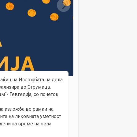
маќин на Изложбата на дела
еализира во Струмица.
м“- Гевгелија, со почеток
ваа изложба во рамки на
лите на ликовната уметност
дени за време на оваа