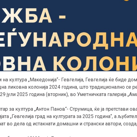
 на култура „Македонија“- Гевгелија, Гевгелија ќе биде до
дна ликовна колонија 2024 година, што традиционално се р
9 јули 2025 година (вторник), во Уметничката галерија „Ама
ар за култура „Антон Панов“- Струмица, ќе ја претстави о
ата „Гевгелија град на културата за 2025 година“, а љубите
ат во дела од истакнати домашни и странски автори, созда