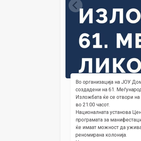
Во организација на ЈОУ Дом
создадени на 61. Меѓунаро
Изложбата ќе се отвори на 2
во 21:00 часот.
Националната установа Цент
програмата за манифестациј
ќе имаат можност да ужива
реномирана колонија.