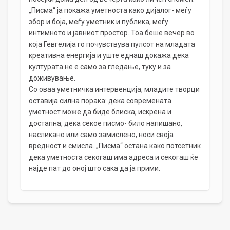
„Писма“ ја покажа уметноста како дијалог- меѓу
збор и боја, меѓу уметник и публика, меѓу
интимното и јавниот простор. Тоа беше вечер во
која Гевгелија го почувствува пулсот на младата
креативна енергија и уште еднаш докажа дека
културата не е само за гледање, туку и за
доживување.
Со оваа уметничка интервенција, младите творци
оставија силна порака: дека современата
уметност може да биде блиска, искрена и
достапна, дека секое писмо- било напишано,
насликано или само замислено, носи своја
вредност и смисла. „Писма“ остана како потсетник
дека уметноста секогаш има адреса и секогаш ќе
најде пат до оној што сака да ја прими.