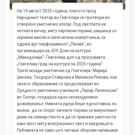
На 14 август 2025 година, платото пред
Народниот театар во Гевгелија се претвори во
отворено уметничко ателје. Под светлата на
летната вечер, меѓу хартиени пораки, шишиња со
скриени мисли и запечатени ковертчиња, се
одржа арт перформансот „Писма“, во
организација на ЈОУ Дом на култура
„Македонија“- Гевгелија, дел од програмата
„Гевгелија град на култура за 2025 година“.
Трите млади уметнички од Гевгелија- Марија
Џинова, Теодора Ставрова и Михаела Ризова, кои
своето образование го продолжуваат во
Средното уметничко училиште „Лазар Личеноски“
во Скопје, создадоа едно несекојдневно
доживување. Нивната идеја беше едноставна, но
моќна- да се спојат личните пораки со визуелниот
јазик на сликарството и да се прикаже уметноста
како мост меѓу внатрешниот свет и заедницата.
Публиката не само што читаше зборови напишани