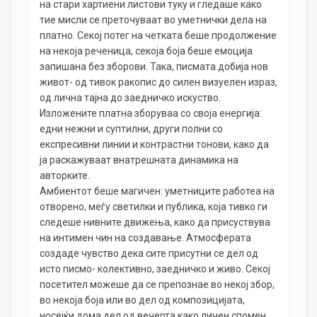
на стари хартиени листови туку и гледаше како
тие мисли се преточуваат во уметнички дела на
платно. Секој потег на четката беше продолжение
на некоја реченица, секоја боја беше емоција
запишана без зборови. Така, писмата добија нов
живот- од тивок ракопис до силен визуелен израз,
од лична тајна до заедничко искуство.
Изложените платна зборуваа со своја енергија:
едни нежни и суптилни, други полни со
експресивни линии и контрастни тонови, како да
ја раскажуваат внатрешната динамика на
авторките.
Амбиентот беше магичен: уметниците работеа на
отворено, меѓу светилки и публика, која тивко ги
следеше нивните движења, како да присуствува
на интимен чин на создавање. Атмосферата
создаде чувство дека сите присутни се дел од
исто писмо- колективно, заедничко и живо. Секој
посетител можеше да се препознае во некој збор,
во некоја боја или во дел од композицијата,
носејќи дома дел од вечерта како личен спомен.