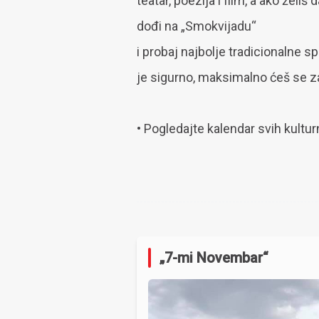
teatar, poezija i film, a ako žel
dođi na „Smokvijadu“
i probaj najbolje tradicionalne 
je sigurno, maksimalno ćeš se za
• Pogledajte kalendar svih kulturn
„7-mi Novembar“