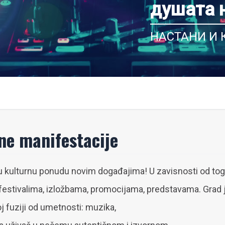
душата 
НАСТАНИ И
ne manifestacije
u kulturnu ponudu novim događajima! U zavisnosti od tog
 festivalima, izložbama, promocijama, predstavama. Grad 
j fuziji od umetnosti: muzika,