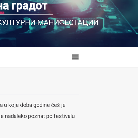
на градот
 КУЛТУРНИ МАНИФЕСТАЦИИ
a u koje doba godine ćeš je
je nadaleko poznat po festivalu