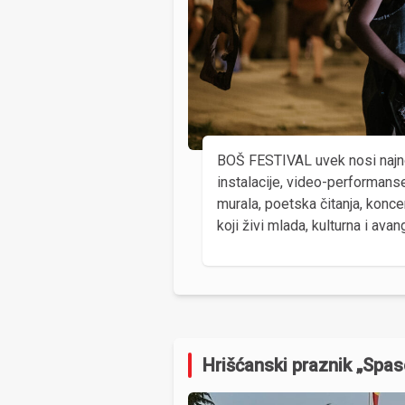
BOŠ FESTIVAL uvek nosi najnovij
instalacije, video-performanse
murala, poetska čitanja, konce
koji živi mlada, kulturna i ava
Hrišćanski praznik „Spa