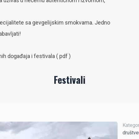
iš da uživaš u nečemu autentičnom i izvornom,
specijalitete sa gevgelijskim smokvama. Jedno
bavljati!
ih događaja i festivala ( pdf )
Festivali
Kategori
društve