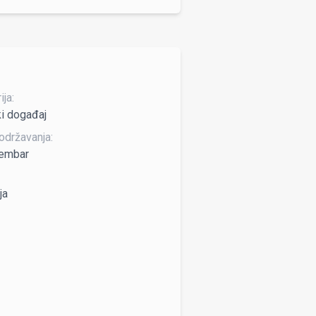
ja:
i događaj
održavanja:
vembar
ja