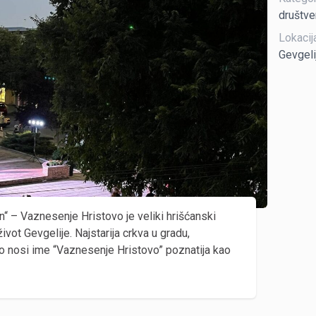
društve
Lokacij
Gevgeli
“ – Vaznesenje Hristovo je veliki hrišćanski
ivot Gevgelije. Najstarija crkva u gradu,
o nosi ime “Vaznesenje Hristovo” poznatija kao