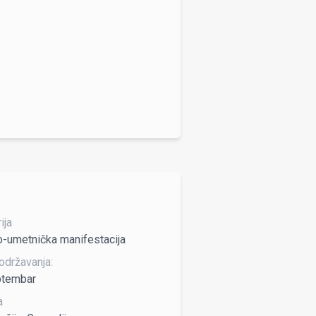
ija
o-umetnička manifestacija
održavanja:
ptembar
a