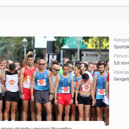
Kategori
Sportsk
Period 
5,6 no
lokacija
Gevgeli
a prvog vikenda u mesecu Novembru.