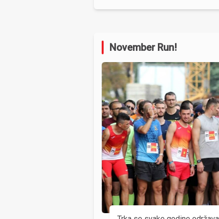
November Run!
Trka se svake godine održav