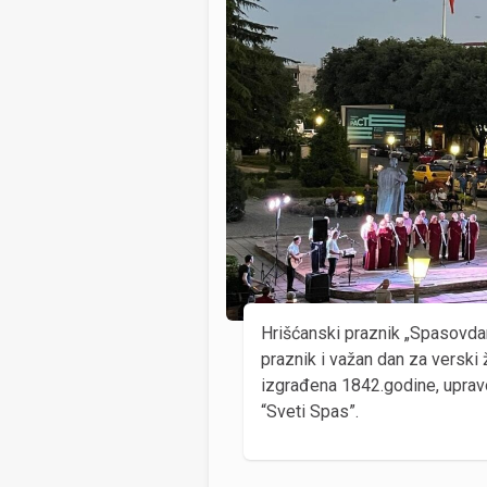
Hrišćanski praznik „Spasovdan
praznik i važan dan za verski ž
izgrađena 1842.godine, uprav
“Sveti Spas”.