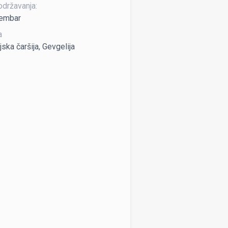
održavanja:
vembar
a
ska čaršija, Gevgelija