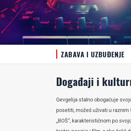
ZABAVA I UZBUĐENJE
Događaji i kultur
Gevgelija stalno obogaćuje svoj
posetiti, možeš uživati u raznim
„BOŠ“, karakterističnom po svojo