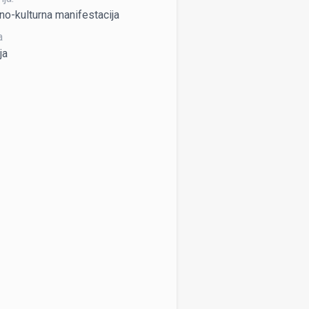
no-kulturna manifestacija
a
ja